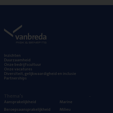
Inzich­ten
Duur­zaam­heid
Onze bedrijfs­cul­tuur
Onze vaca­tu­res
Diver­si­teit, gelijk­waar­dig­heid en inclusie
Part­ner­ships
The­ma’s
Aan­spra­ke­lijk­heid
Mari­ne
Beroeps­aan­spra­ke­lijk­heid
Mili­eu