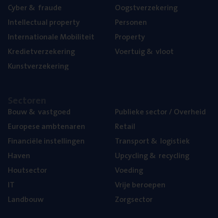
Cyber
&
fraude
Oogst­ver­ze­ke­ring
Intel­lec­tu­al property
Per­so­nen
Inter­na­ti­o­na­le Mobiliteit
Pro­per­ty
Kre­diet­ver­ze­ke­ring
Voer­tuig
&
vloot
Kunst­ver­ze­ke­ring
Sec­to­ren
Bouw
&
vastgoed
Publie­ke sec­tor / Overheid
Euro­pe­se ambtenaren
Retail
Finan­ci­ë­le instellingen
Trans­port
&
logistiek
Haven
Upcy­cling
&
recycling
Hout­sec­tor
Voe­ding
IT
Vrije beroe­pen
Land­bouw
Zorg­sec­tor