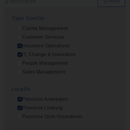
9 resultaten
Filters
Type func­tie
Test Ana­lyst
Claims Management
IT, Change & Innovation
Customer Services
Antwerpen
Insurance Operations
IT, Change & Innovation
People Management
Vorige
Volgende
Sales Management
Loca­tie
Lees onze verhalen
Provincie Antwerpen
Meer dan collega’s: hoe Julie en Aurélie elkaar
Provincie Limburg
versterken
Provincie Oost-Vlaanderen
Mathias houdt van diepgaande dossiers én droge
humor