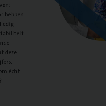
oven:
oor hebben
lledig
tabiliteit
ende
at deze
fers.
 om écht
?