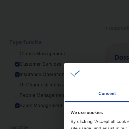
1 resulta
Type func­tie
Claims Management
Dos­s
Customer Services
Insur
Insurance Operations
Ant
IT, Change & Innovation
Consent
People Management
Sales Management
We use cookies
By clicking “Accept all cooki
Loca­tie
site usage, and assist in our 