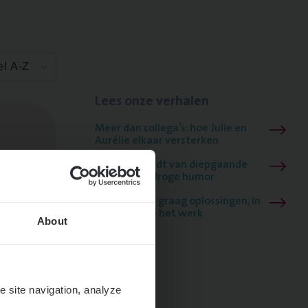
el A-Z
Lees onze verhalen
Meer dan collega’s: hoe Julie en
Aurélie elkaar versterken
Mathias houdt van diepgaande
dossiers én droge humor
Thalia zoekt graag oplossingen, in
games én op het werk
About
e site navigation, analyze