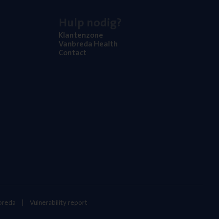
Hulp nodig?
Klan­ten­zo­ne
Van­b­re­da Health
Con­tact
nbreda
Vulnerability report