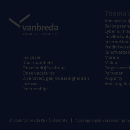
The­ma’
Aan­spra­ke­li
Beroeps­aan­s
Cyber
&
fra
Intel­lec­tu­a
Inter­na­ti­o­
Kre­diet­ver­z
Kunst­ver­ze­k
Inzich­ten
Mari­ne
Duur­zaam­heid
Mili­eu
Onze bedrijfs­cul­tuur
Oogst­ver­ze­
Onze vaca­tu­res
Per­so­nen
Diver­si­teit, gelijk­waar­dig­heid en
Pro­per­ty
inclusie
Voer­tuig
&
v
Part­ner­ships
© 2026 Vanbreda Risk & Benefits
Gedragsregels verzekeringsma