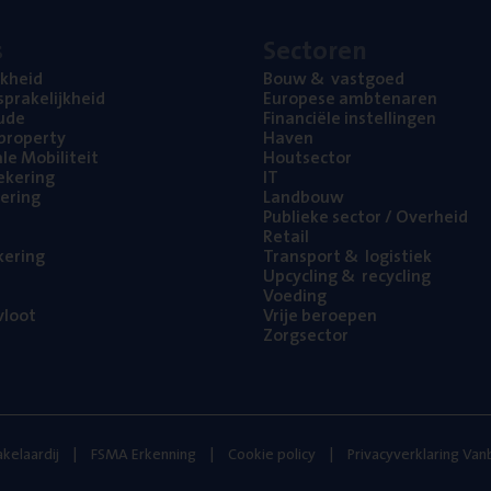
s
Sec­to­ren
jk­heid
Bouw
&
vastgoed
pra­ke­lijk­heid
Euro­pe­se ambtenaren
ude
Finan­ci­ë­le instellingen
l property
Haven
na­le Mobiliteit
Hout­sec­tor
e­ke­ring
IT
e­ring
Land­bouw
Publie­ke sec­tor / Overheid
Retail
ke­ring
Trans­port
&
logistiek
Upcy­cling
&
recycling
Voe­ding
loot
Vrije beroe­pen
Zorg­sec­tor
kelaardij
FSMA Erkenning
Cookie policy
Privacyverklaring Va