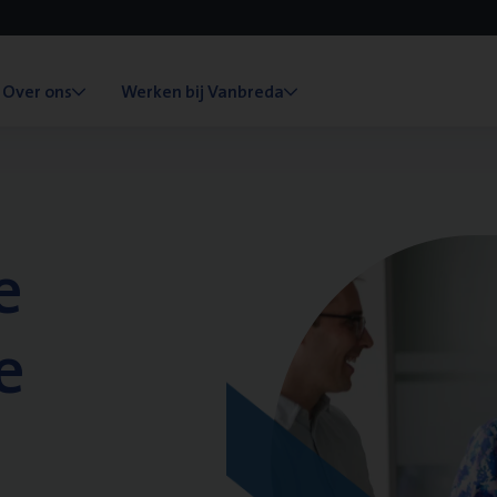
Over ons
Werken bij Vanbreda
e
e