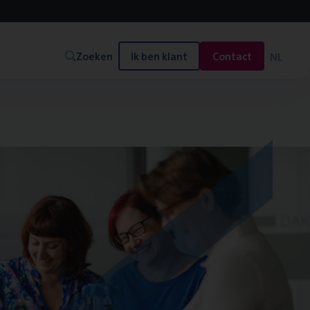
Zoeken
Ik ben klant
Contact
NL