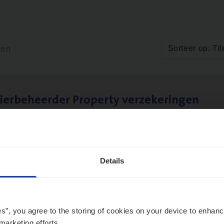
ten
Sorteer op: Tit
ier­be­heer­der Pro­per­ty verzekeringen
ance Operations
werpen en Hasselt
Details
es”, you agree to the storing of cookies on your device to enhanc
marketing efforts.