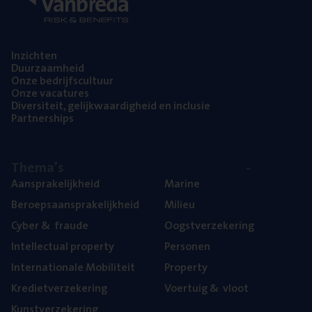
Inzich­ten
Duur­zaam­heid
Onze bedrijfs­cul­tuur
Onze vaca­tu­res
Diver­si­teit, gelijk­waar­dig­heid en inclusie
Part­ner­ships
The­ma’s
Aan­spra­ke­lijk­heid
Mari­ne
Beroeps­aan­spra­ke­lijk­heid
Mili­eu
Cyber
&
fraude
Oogst­ver­ze­ke­ring
Intel­lec­tu­al property
Per­so­nen
Inter­na­ti­o­na­le Mobiliteit
Pro­per­ty
Kre­diet­ver­ze­ke­ring
Voer­tuig
&
vloot
Kunst­ver­ze­ke­ring