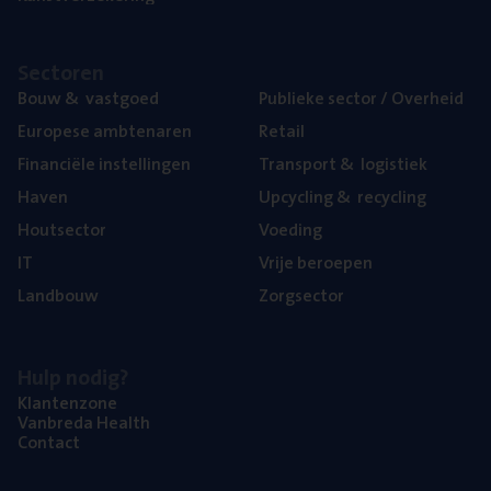
Sec­to­ren
Bouw
&
vastgoed
Publie­ke sec­tor / Overheid
Euro­pe­se ambtenaren
Retail
Finan­ci­ë­le instellingen
Trans­port
&
logistiek
Haven
Upcy­cling
&
recycling
Hout­sec­tor
Voe­ding
IT
Vrije beroe­pen
Land­bouw
Zorg­sec­tor
Hulp nodig?
Klan­ten­zo­ne
Van­b­re­da Health
Con­tact