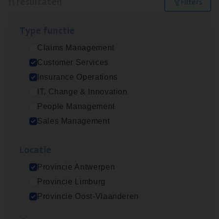
11 resultaten
Filters
Type func­tie
Advisor/​Configuratie ana­lyst Part­ner in
Claims Management
Benefits
Customer Services
Insurance Operations
Insurance Operations
Beveren
IT, Change & Innovation
People Management
Sales Management
Busi­ness Mana­ger Mari­ne Cargo
People Management, Sales Management
Loca­tie
Antwerpen
Provincie Antwerpen
Provincie Limburg
Provincie Oost-Vlaanderen
Client Exe­cu­ti­ve Marine