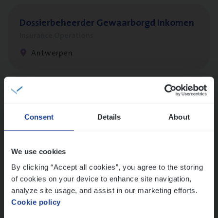
Dos­sier­be­heer­der Gewaar­borgd Inkomen
Insurance Operations
Antwerpen
Dos­sier­be­heer­der Onder­ne­min­gen Van­b­
re­da Huys­mans — Mechelen
Consent
Details
About
Insurance Operations
Mechelen
We use cookies
By clicking “Accept all cookies”, you agree to the storing
of cookies on your device to enhance site navigation,
Dos­sier­be­heer­der Pro­per­ty verzekeringen
analyze site usage, and assist in our marketing efforts.
Cookie policy
Insurance Operations