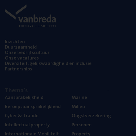
Inzich­ten
Duur­zaam­heid
Onze bedrijfs­cul­tuur
Onze vaca­tu­res
Diver­si­teit, gelijk­waar­dig­heid en inclusie
Part­ner­ships
The­ma’s
Aan­spra­ke­lijk­heid
Mari­ne
Beroeps­aan­spra­ke­lijk­heid
Mili­eu
Cyber
&
fraude
Oogst­ver­ze­ke­ring
Intel­lec­tu­al property
Per­so­nen
Inter­na­ti­o­na­le Mobiliteit
Pro­per­ty