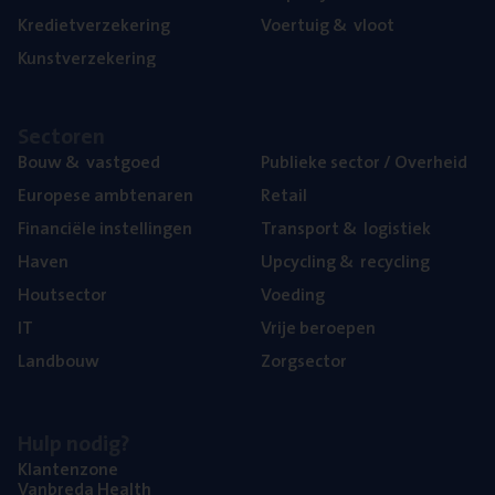
Kre­diet­ver­ze­ke­ring
Voer­tuig
&
vloot
Kunst­ver­ze­ke­ring
Sec­to­ren
Bouw
&
vastgoed
Publie­ke sec­tor / Overheid
Euro­pe­se ambtenaren
Retail
Finan­ci­ë­le instellingen
Trans­port
&
logistiek
Haven
Upcy­cling
&
recycling
Hout­sec­tor
Voe­ding
IT
Vrije beroe­pen
Land­bouw
Zorg­sec­tor
Hulp nodig?
Klan­ten­zo­ne
Van­b­re­da Health