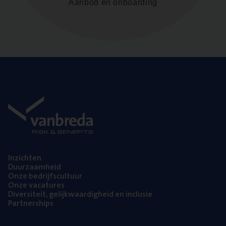
Aanbod en onboarding
Inzich­ten
Duur­zaam­heid
Onze bedrijfs­cul­tuur
Onze vaca­tu­res
Diver­si­teit, gelijk­waar­dig­heid en inclusie
Part­ner­ships