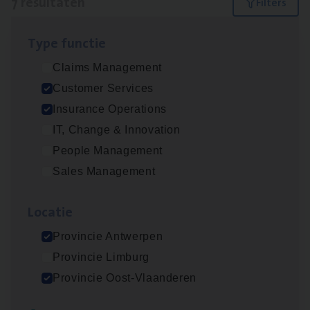
7 resultaten
Filters
Type func­tie
Dos­sier­be­heer­der Gewaar­borgd Inkomen
Claims Management
Insurance Operations
Customer Services
Antwerpen
Insurance Operations
IT, Change & Innovation
People Management
Dos­sier­be­heer­der Onder­ne­min­gen Van­b­
Sales Management
re­da Huys­mans — Mechelen
Insurance Operations
Loca­tie
Mechelen
Provincie Antwerpen
Provincie Limburg
Provincie Oost-Vlaanderen
Dos­sier­be­heer­der Pro­per­ty verzekeringen