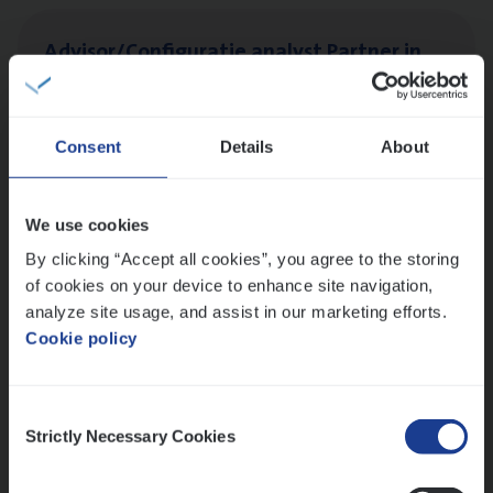
Advisor/​Configuratie ana­lyst Part­ner in
Benefits
Insurance Operations
Beveren
Consent
Details
About
We use cookies
Dos­sier­be­heer­der ver­ze­ke­rin­gen — Soci­al
By clicking “Accept all cookies”, you agree to the storing
Pro­fit en Public
of cookies on your device to enhance site navigation,
analyze site usage, and assist in our marketing efforts.
Insurance Operations
Cookie policy
Antwerpen
Consent
Strictly Necessary Cookies
Selection
Lees onze verhalen