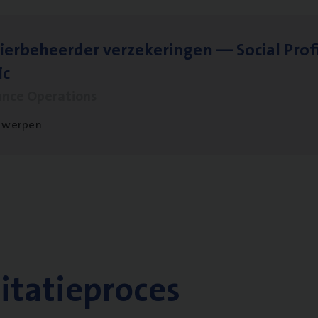
ier­be­heer­der ver­ze­ke­rin­gen — Soci­al Pro­f
ic
ance Operations
twerpen
citatieproces