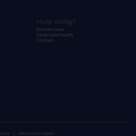
Hulp nodig?
Klan­ten­zo­ne
Van­b­re­da Health
Con­tact
nbreda
Vulnerability report