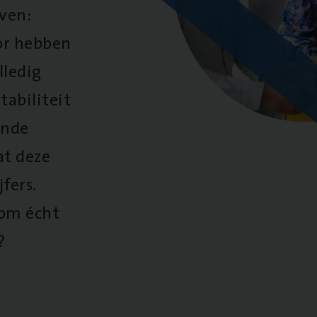
oven:
oor hebben
lledig
tabiliteit
ende
at deze
fers.
 om écht
?