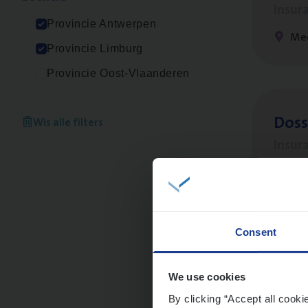
Insur
Provincie Antwerpen
Me
Provincie Limburg
Provincie Oost-Vlaanderen
Dos­s
Wis alle filters
Insur
Ant
Consent
Clien
Insur
We use cookies
By clicking “Accept all cooki
An