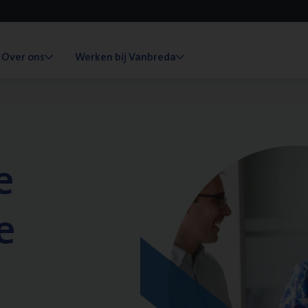
Over ons
Werken bij Vanbreda
e
e