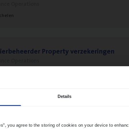
ance Operations
chelen
ier­be­heer­der Pro­per­ty verzekeringen
ance Operations
werpen en Hasselt
Details
t Exe­cu­ti­ve Marine
ance Operations
es”, you agree to the storing of cookies on your device to enhanc
twerpen