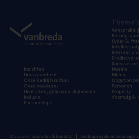
The­ma’
Aan­spra­ke­li
Beroeps­aan­s
Cyber
&
fra
Intel­lec­tu­a
Inter­na­ti­o­
Kre­diet­ver­z
Kunst­ver­ze­k
Inzich­ten
Mari­ne
Duur­zaam­heid
Mili­eu
Onze bedrijfs­cul­tuur
Oogst­ver­ze­
Onze vaca­tu­res
Per­so­nen
Diver­si­teit, gelijk­waar­dig­heid en
Pro­per­ty
inclusie
Voer­tuig
&
v
Part­ner­ships
© 2026 Vanbreda Risk & Benefits
Gedragsregels verzekeringsma