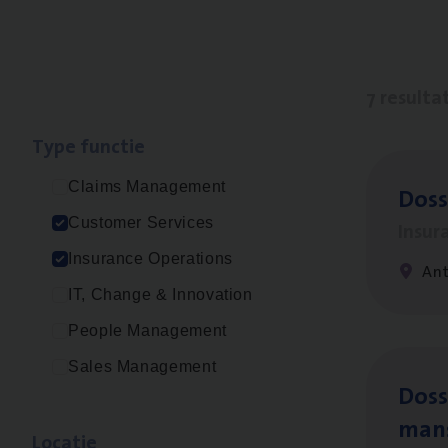
7 resulta
Type func­tie
Claims Management
Dos­
Customer Services
Insur
Insurance Operations
An
IT, Change & Innovation
People Management
Sales Management
Dos­s
man
Loca­tie