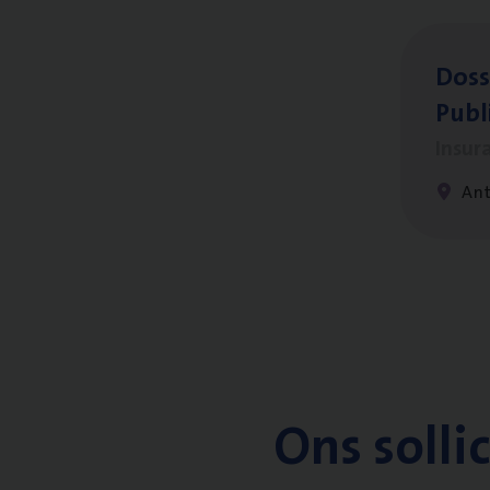
Dos­s
Publ
Insur
An
Ons solli