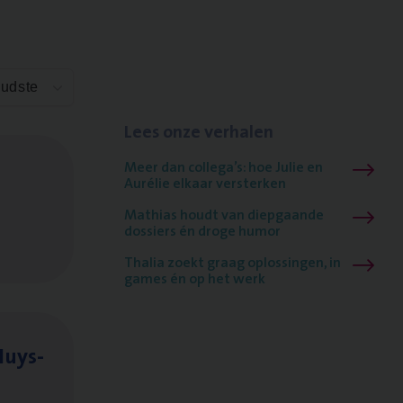
Oudste
Lees onze verhalen
Meer dan collega’s: hoe Julie en
Aurélie elkaar versterken
Mathias houdt van diepgaande
dossiers én droge humor
Thalia zoekt graag oplossingen, in
games én op het werk
Huys­