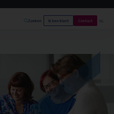
Zoeken
Ik ben klant
Contact
NL