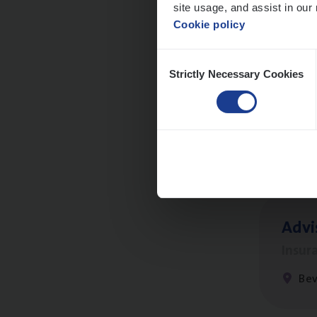
site usage, and assist in our 
Cookie policy
Consent
Strictly Necessary Cookies
Selection
Cus­
Custo
An
Advi
Insur
Be