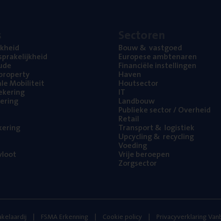
s
Sec­to­ren
jk­heid
Bouw
&
vastgoed
pra­ke­lijk­heid
Euro­pe­se ambtenaren
ude
Finan­ci­ë­le instellingen
l property
Haven
na­le Mobiliteit
Hout­sec­tor
e­ke­ring
IT
e­ring
Land­bouw
Publie­ke sec­tor / Overheid
Retail
ke­ring
Trans­port
&
logistiek
Upcy­cling
&
recycling
Voe­ding
loot
Vrije beroe­pen
Zorg­sec­tor
kelaardij
FSMA Erkenning
Cookie policy
Privacyverklaring Va