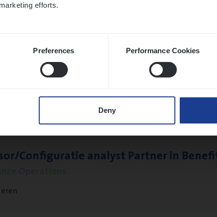
marketing efforts.
Preferences
Performance Cookies
to­mer Care Expert Hospitalisatieverzekeri
mer Services
twerpen
Deny
sor/​Configuratie ana­lyst Part­ner in Benefi
ance Operations
veren