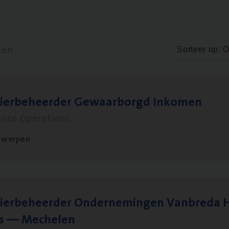
ten
Sorteer op: 
sier­be­heer­der Gewaar­borgd Inkomen
ance Operations
twerpen
ier­be­heer­der Onder­ne­min­gen Van­b­re­da 
s — Mechelen