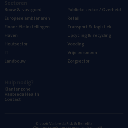
Sec­to­ren
Bouw
&
vastgoed
Publie­ke sec­tor / Overheid
Euro­pe­se ambtenaren
Retail
Finan­ci­ë­le instellingen
Trans­port
&
logistiek
Haven
Upcy­cling
&
recycling
Hout­sec­tor
Voe­ding
IT
Vrije beroe­pen
Land­bouw
Zorg­sec­tor
Hulp nodig?
Klan­ten­zo­ne
Van­b­re­da Health
Con­tact
© 2026 Vanbreda Risk & Benefits
Gedragsregels verzekeringsmakelaardij