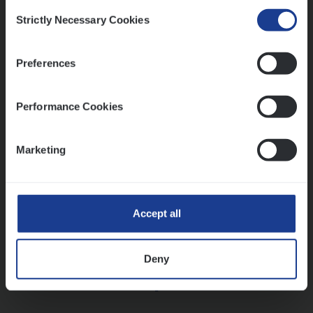
Consent
Strictly Necessary Cookies
Selection
Vorige
Volgende
Preferences
Lees onze verhalen
Performance Cookies
Meer dan collega’s: hoe Julie en Aurélie elkaar
versterken
Marketing
Mathias houdt van diepgaande dossiers én droge
humor
Thalia zoekt graag oplossingen, in games én op het
werk
Accept all
Deny
Ons sollicitatieproces