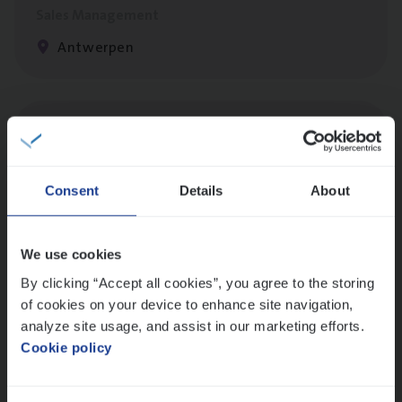
Sales Management
Antwerpen
Cus­to­mer Care Expert
Hospitalisatieverzekeringen
Customer Services
Consent
Details
About
Antwerpen
We use cookies
By clicking “Accept all cookies”, you agree to the storing
Cor­po­ra­te Insu­ran­ce Bro­ker Property
of cookies on your device to enhance site navigation,
Sales Management
analyze site usage, and assist in our marketing efforts.
Cookie policy
Antwerpen