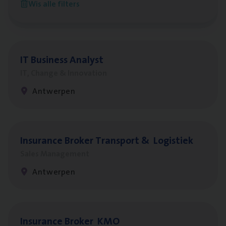
Wis alle filters
Antwerpen
IT
Busi­ness Analyst
IT, Change & Innovation
Antwerpen
Insu­ran­ce Bro­ker Trans­port
&
Logistiek
Sales Management
Antwerpen
Insu­ran­ce Bro­ker
KMO