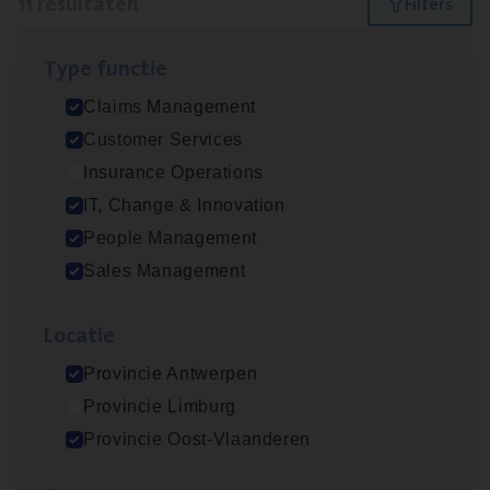
11 resultaten
Filters
Type func­tie
Test Ana­lyst
Claims Management
IT, Change & Innovation
Customer Services
Antwerpen
Insurance Operations
IT, Change & Innovation
People Management
Scha­de­be­heer­der verzekeringen
Sales Management
Claims Management
Loca­tie
Sint-Niklaas/Temse
Provincie Antwerpen
Provincie Limburg
Scha­de Expert Fleet
Provincie Oost-Vlaanderen
Claims Management