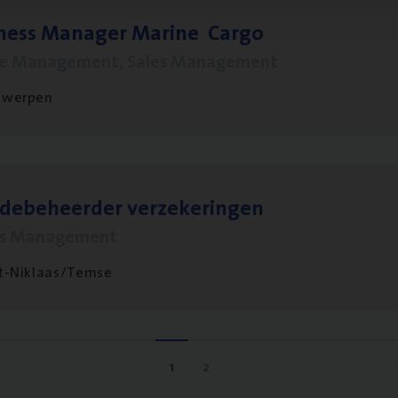
­ness Mana­ger Mari­ne Cargo
le Management, Sales Management
twerpen
­de­be­heer­der verzekeringen
ms Management
t-Niklaas/Temse
1
2