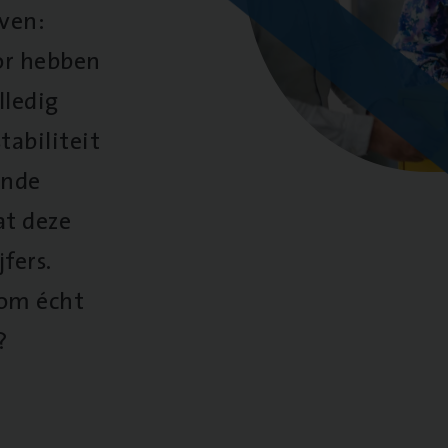
oven:
oor hebben
lledig
tabiliteit
ende
at deze
fers.
 om écht
?