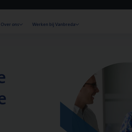
Over ons
Werken bij Vanbreda
e
e