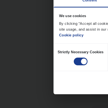
Consent
We use cookies
Cor­p
By clicking “Accept all cooki
Sale
site usage, and assist in our 
Cookie policy
An
Consent
Strictly Necessary Cookies
Selection
Scha
Clai
An