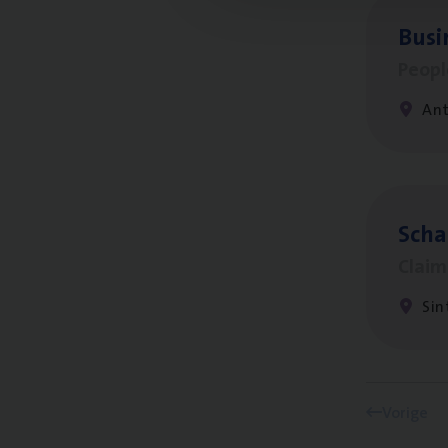
Busi
Peop
An
Scha
Clai
Sin
Vorige