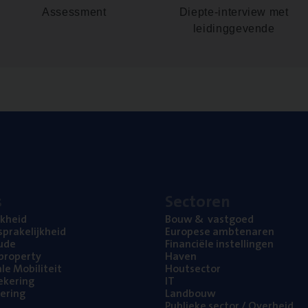
Assessment
Diepte-interview met
leidinggevende
s
Sec­to­ren
jk­heid
Bouw
&
vastgoed
pra­ke­lijk­heid
Euro­pe­se ambtenaren
ude
Finan­ci­ë­le instellingen
l property
Haven
na­le Mobiliteit
Hout­sec­tor
e­ke­ring
IT
e­ring
Land­bouw
Publie­ke sec­tor / Overheid