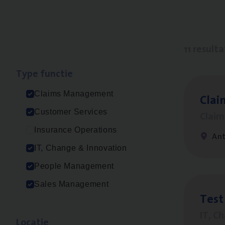
11 result
Type func­tie
Claims Management
Clai
Customer Services
Clai
Insurance Operations
An
IT, Change & Innovation
People Management
Sales Management
Test
IT, C
Loca­tie