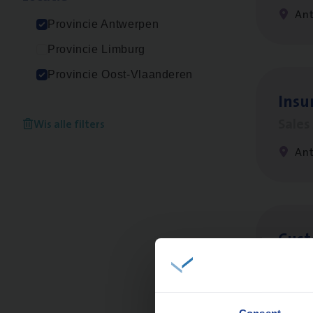
An
Provincie Antwerpen
Provincie Limburg
Provincie Oost-Vlaanderen
Insu
Sale
Wis alle filters
An
Cus­
Custo
An