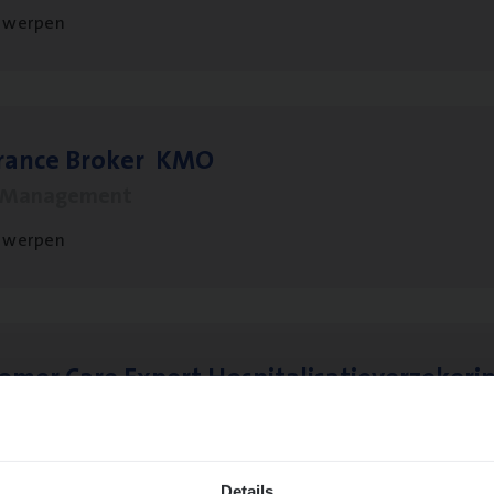
twerpen
­ran­ce Bro­ker
KMO
s Management
twerpen
to­mer Care Expert Hospitalisatieverzekeri
mer Services
twerpen
Details