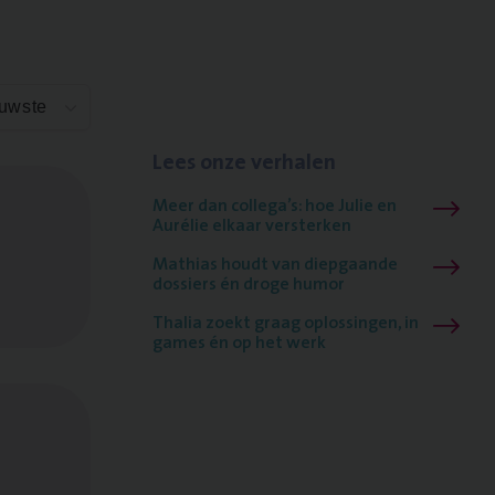
euwste
Lees onze verhalen
Meer dan collega’s: hoe Julie en
Aurélie elkaar versterken
Mathias houdt van diepgaande
dossiers én droge humor
Thalia zoekt graag oplossingen, in
games én op het werk