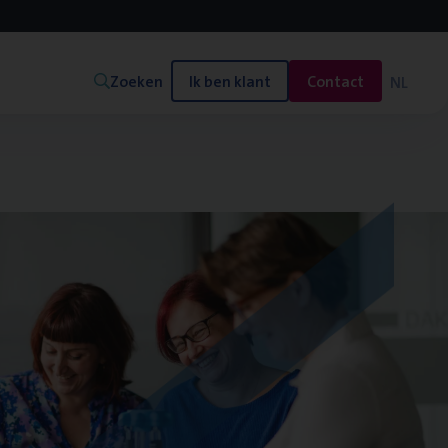
Zoeken
Ik ben klant
Contact
NL