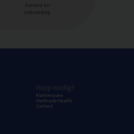
Aanbod en
onboarding
Hulp nodig?
Klan­ten­zo­ne
Van­b­re­da Health
Con­tact