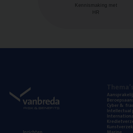
Kennismaking met
HR
The­ma’
Aan­spra­ke­li
Beroeps­aan­s
Cyber
&
fra
Intel­lec­tu­a
Inter­na­ti­o­
Kre­diet­ver­z
Kunst­ver­ze­k
Inzich­ten
Mari­ne