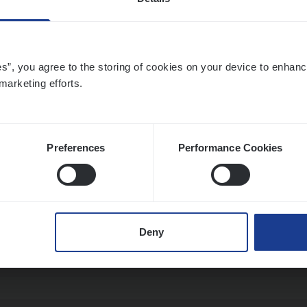
o­ra­te Insu­ran­ce Bro­ker Property
es”, you agree to the storing of cookies on your device to enhanc
s Management
marketing efforts.
twerpen
Preferences
Performance Cookies
­de Expert Fleet
ms Management
Deny
twerpen