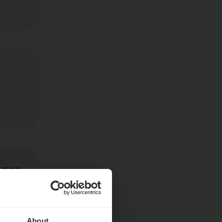
ngen
About