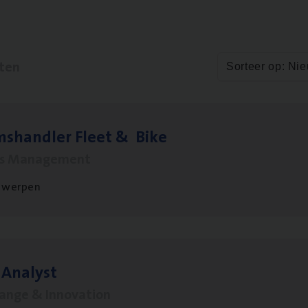
aten
Sorteer op: Ni
ms­hand­ler Fleet
&
Bike
ms Management
twerpen
 Ana­lyst
hange & Innovation