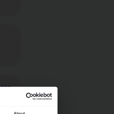
ngen
About