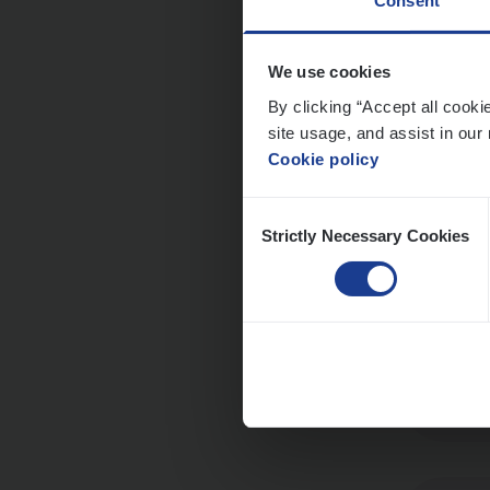
Consent
We use cookies
Cor­p
By clicking “Accept all cooki
Sale
site usage, and assist in our 
Cookie policy
An
Consent
Strictly Necessary Cookies
Selection
Scha
Clai
An