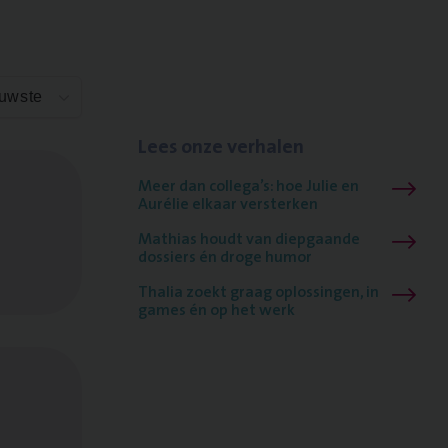
euwste
Lees onze verhalen
Meer dan collega’s: hoe Julie en
Aurélie elkaar versterken
Mathias houdt van diepgaande
dossiers én droge humor
Thalia zoekt graag oplossingen, in
games én op het werk