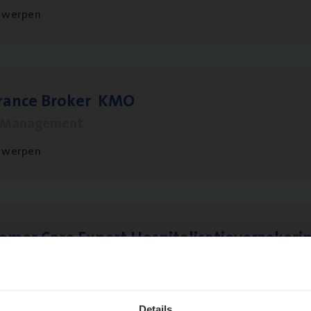
twerpen
­ran­ce Bro­ker
KMO
s Management
twerpen
to­mer Care Expert Hospitalisatieverzekeri
mer Services
twerpen
Details