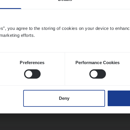
o­ra­te Insu­ran­ce Bro­ker Property
es”, you agree to the storing of cookies on your device to enhanc
s Management
marketing efforts.
twerpen
Preferences
Performance Cookies
­de Expert Fleet
ms Management
Deny
twerpen