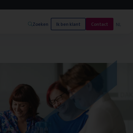
Zoeken
Ik ben klant
Contact
NL