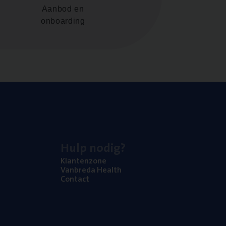
Aanbod en
onboarding
Hulp nodig?
Klan­ten­zo­ne
Van­b­re­da Health
Con­tact