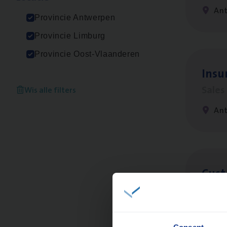
An
Provincie Antwerpen
Provincie Limburg
Provincie Oost-Vlaanderen
Insu
Sale
Wis alle filters
An
Cus­
Custo
An