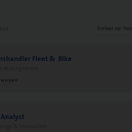
aten
Sorteer op: Ni
ms­hand­ler Fleet
&
Bike
ms Management
twerpen
 Ana­lyst
hange & Innovation