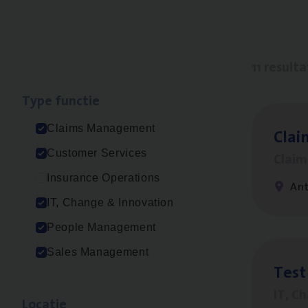
11 result
Type func­tie
Claims Management
Clai
Customer Services
Clai
Insurance Operations
An
IT, Change & Innovation
People Management
Sales Management
Test
IT, C
Loca­tie