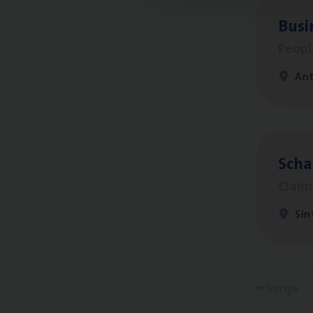
Busi
Peop
An
Scha
Clai
Sin
Vorige