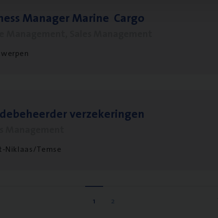
­ness Mana­ger Mari­ne Cargo
le Management, Sales Management
twerpen
­de­be­heer­der verzekeringen
ms Management
t-Niklaas/Temse
1
2