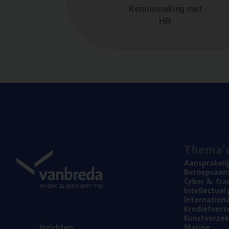
Kennismaking met
HR
The­ma’
Aan­spra­ke­li
Beroeps­aan­s
Cyber
&
fra
Intel­lec­tu­a
Inter­na­ti­o­
Kre­diet­ver­z
Kunst­ver­ze­k
Inzich­ten
Mari­ne