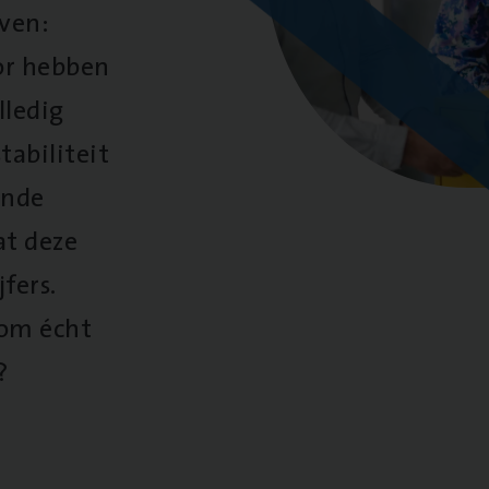
oven:
oor hebben
lledig
tabiliteit
ende
at deze
fers.
 om écht
?