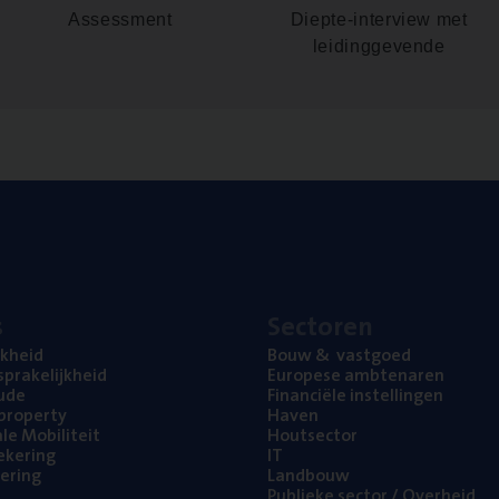
Assessment
Diepte-interview met
leidinggevende
s
Sec­to­ren
jk­heid
Bouw
&
vastgoed
pra­ke­lijk­heid
Euro­pe­se ambtenaren
ude
Finan­ci­ë­le instellingen
l property
Haven
na­le Mobiliteit
Hout­sec­tor
e­ke­ring
IT
e­ring
Land­bouw
Publie­ke sec­tor / Overheid