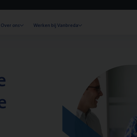
Over ons
Werken bij Vanbreda
e
e