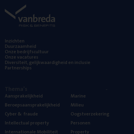
Inzich­ten
Duur­zaam­heid
Onze bedrijfs­cul­tuur
Onze vaca­tu­res
Diver­si­teit, gelijk­waar­dig­heid en inclusie
Part­ner­ships
The­ma’s
Aan­spra­ke­lijk­heid
Mari­ne
Beroeps­aan­spra­ke­lijk­heid
Mili­eu
Cyber
&
fraude
Oogst­ver­ze­ke­ring
Intel­lec­tu­al property
Per­so­nen
Inter­na­ti­o­na­le Mobiliteit
Pro­per­ty