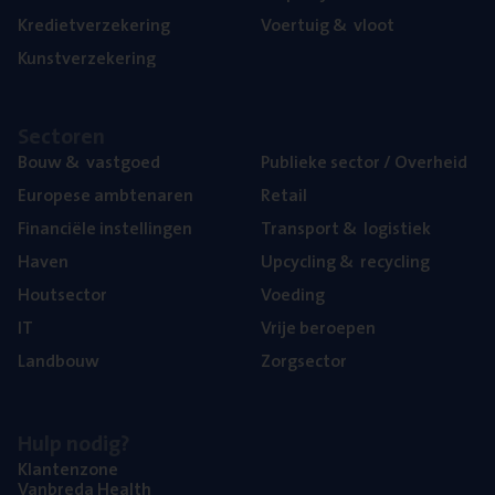
Kre­diet­ver­ze­ke­ring
Voer­tuig
&
vloot
Kunst­ver­ze­ke­ring
Sec­to­ren
Bouw
&
vastgoed
Publie­ke sec­tor / Overheid
Euro­pe­se ambtenaren
Retail
Finan­ci­ë­le instellingen
Trans­port
&
logistiek
Haven
Upcy­cling
&
recycling
Hout­sec­tor
Voe­ding
IT
Vrije beroe­pen
Land­bouw
Zorg­sec­tor
Hulp nodig?
Klan­ten­zo­ne
Van­b­re­da Health