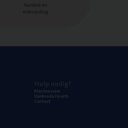
Aanbod en
onboarding
Hulp nodig?
Klan­ten­zo­ne
Van­b­re­da Health
Con­tact