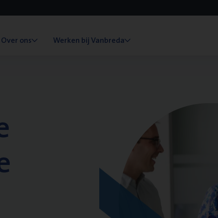
Over ons
Werken bij Vanbreda
e
e