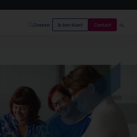
Zoeken
Ik ben klant
Contact
NL