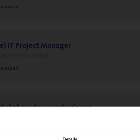
twerpen
le)
IT
Pro­ject Manager
hange & Innovation
twerpen
­de­be­heer­der verzekeringen
ms Management
t-Niklaas/Temse
Details