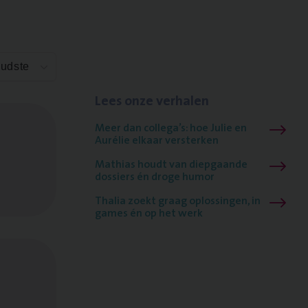
Oudste
Lees onze verhalen
Meer dan collega’s: hoe Julie en
Aurélie elkaar versterken
Mathias houdt van diepgaande
dossiers én droge humor
Thalia zoekt graag oplossingen, in
games én op het werk