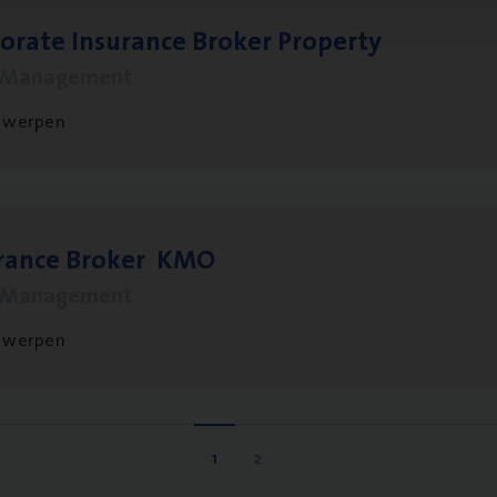
o­ra­te Insu­ran­ce Bro­ker Property
s Management
twerpen
­ran­ce Bro­ker
KMO
s Management
twerpen
1
2