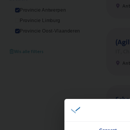
An
Provincie Antwerpen
Provincie Limburg
Provincie Oost-Vlaanderen
(Agi­
IT, C
Wis alle filters
An
Scha
Clai
Sin