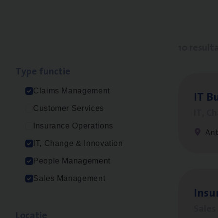
10 result
Type func­tie
Claims Management
IT
Bu
Customer Services
IT, C
Insurance Operations
An
IT, Change & Innovation
People Management
Sales Management
Insu­
Sale
Loca­tie