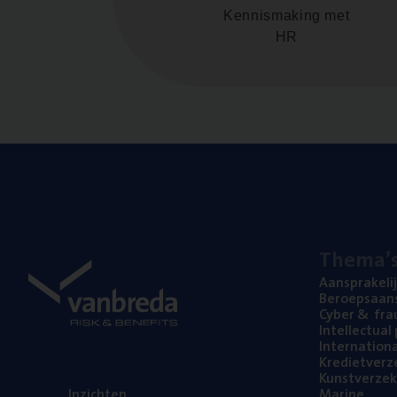
Kennismaking met
HR
The­ma’
Aan­spra­ke­li
Beroeps­aan­s
Cyber
&
fra
Intel­lec­tu­a
Inter­na­ti­o­
Kre­diet­ver­z
Kunst­ver­ze­k
Inzich­ten
Mari­ne