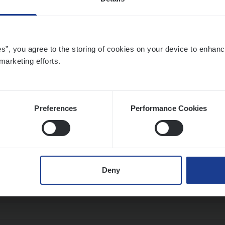
­ness Mana­ger Mari­ne Cargo
es”, you agree to the storing of cookies on your device to enhanc
le Management, Sales Management
marketing efforts.
twerpen
Preferences
Performance Cookies
­de Expert Fleet
ms Management
Deny
twerpen