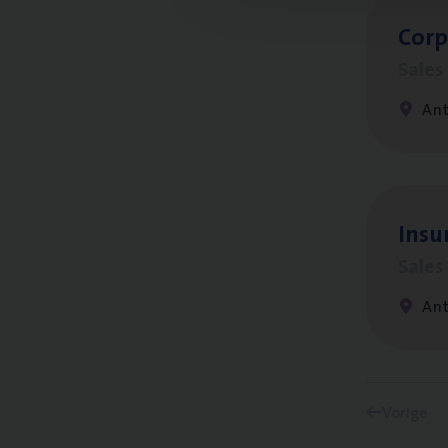
Cor­p
Sale
An
Insu
Sale
An
Vorige