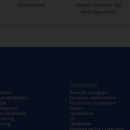
Assessment
Diepte-interview met
leidinggevende
s
Sec­to­ren
jk­heid
Bouw
&
vastgoed
pra­ke­lijk­heid
Euro­pe­se ambtenaren
ude
Finan­ci­ë­le instellingen
l property
Haven
na­le Mobiliteit
Hout­sec­tor
e­ke­ring
IT
e­ring
Land­bouw
Publie­ke sec­tor / Overheid