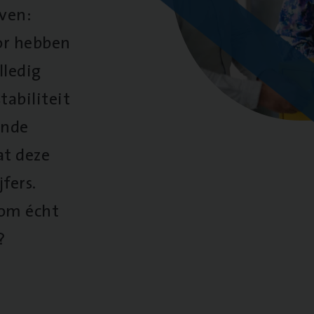
oven:
oor hebben
lledig
tabiliteit
ende
at deze
fers.
 om écht
?