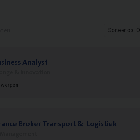
aten
Sorteer op: 
si­ness Analyst
hange & Innovation
twerpen
ran­ce Bro­ker Trans­port
&
Logistiek
s Management