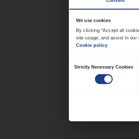
Consent
We use cookies
Busi
By clicking “Accept all cooki
Peop
site usage, and assist in our 
Cookie policy
An
Consent
Strictly Necessary Cookies
Selection
Scha
Clai
An