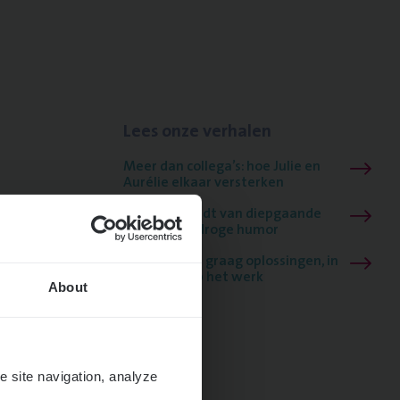
Lees onze verhalen
Meer dan collega’s: hoe Julie en
Aurélie elkaar versterken
Mathias houdt van diepgaande
dossiers én droge humor
Thalia zoekt graag oplossingen, in
games én op het werk
About
e site navigation, analyze