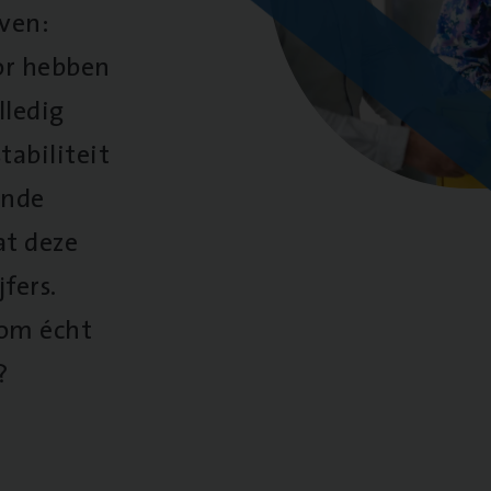
oven:
oor hebben
lledig
tabiliteit
ende
at deze
fers.
 om écht
?