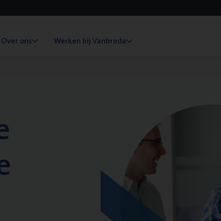
Over ons
Werken bij Vanbreda
e
e