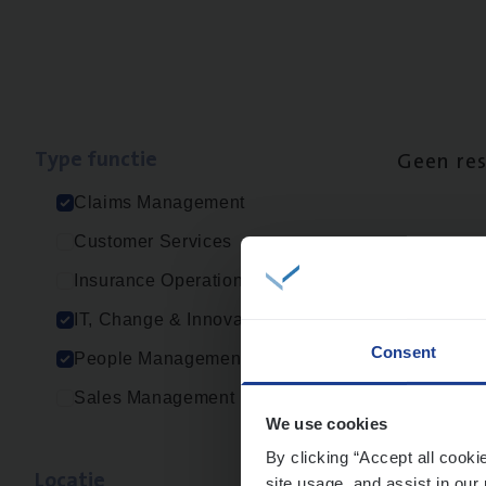
Type func­tie
Geen re
Claims Management
Customer Services
Insurance Operations
IT, Change & Innovation
Consent
People Management
Sales Management
We use cookies
By clicking “Accept all cooki
Loca­tie
site usage, and assist in our 