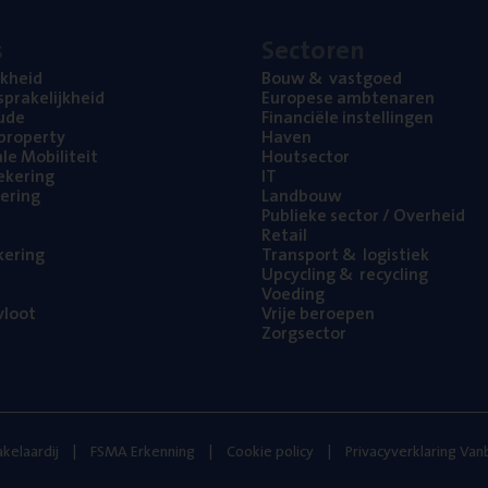
s
Sec­to­ren
jk­heid
Bouw
&
vastgoed
pra­ke­lijk­heid
Euro­pe­se ambtenaren
ude
Finan­ci­ë­le instellingen
l property
Haven
na­le Mobiliteit
Hout­sec­tor
e­ke­ring
IT
e­ring
Land­bouw
Publie­ke sec­tor / Overheid
Retail
ke­ring
Trans­port
&
logistiek
Upcy­cling
&
recycling
Voe­ding
loot
Vrije beroe­pen
Zorg­sec­tor
kelaardij
FSMA Erkenning
Cookie policy
Privacyverklaring Va