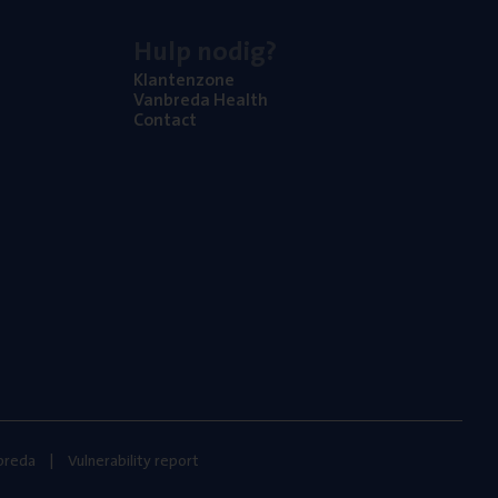
Hulp nodig?
Klan­ten­zo­ne
Van­b­re­da Health
Con­tact
nbreda
Vulnerability report