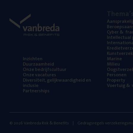
The­ma’
Aan­spra­ke­li
Beroeps­aan­s
Cyber
&
fra
Intel­lec­tu­a
Inter­na­ti­o­
Kre­diet­ver­z
Kunst­ver­ze­k
Inzich­ten
Mari­ne
Duur­zaam­heid
Mili­eu
Onze bedrijfs­cul­tuur
Oogst­ver­ze­
Onze vaca­tu­res
Per­so­nen
Diver­si­teit, gelijk­waar­dig­heid en
Pro­per­ty
inclusie
Voer­tuig
&
v
Part­ner­ships
© 2026 Vanbreda Risk & Benefits
Gedragsregels verzekeringsma