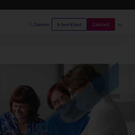
Zoeken
Ik ben klant
Contact
NL