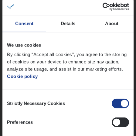
IT, Change & Innovation
Antwerpen
Consent
Details
About
Claims­hand­ler Fleet
&
Bike
We use cookies
Claims Management
By clicking “Accept all cookies”, you agree to the storing
of cookies on your device to enhance site navigation,
Antwerpen
analyze site usage, and assist in our marketing efforts.
Cookie policy
Lees onze verhalen
Consent
Strictly Necessary Cookies
Selection
Meer dan collega’s: hoe Julie en Aurélie elkaar
versterken
Mathias houdt van diepgaande dossiers én droge
Preferences
humor