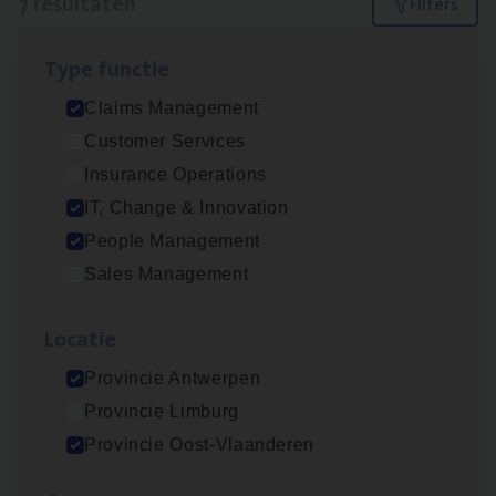
7 resultaten
Filters
Type func­tie
IT
Busi­ness Analyst
Claims Management
IT, Change & Innovation
Customer Services
Antwerpen
Insurance Operations
IT, Change & Innovation
People Management
(Agi­le)
IT
Pro­ject Manager
Sales Management
IT, Change & Innovation
Loca­tie
Antwerpen
Provincie Antwerpen
Provincie Limburg
Scha­de­be­heer­der verzekeringen
Provincie Oost-Vlaanderen
Claims Management