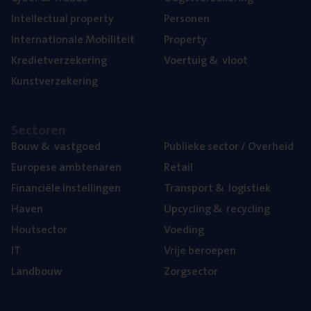
Intel­lec­tu­al property
Per­so­nen
Inter­na­ti­o­na­le Mobiliteit
Pro­per­ty
Kre­diet­ver­ze­ke­ring
Voer­tuig
&
vloot
Kunst­ver­ze­ke­ring
Sec­to­ren
Bouw
&
vastgoed
Publie­ke sec­tor / Overheid
Euro­pe­se ambtenaren
Retail
Finan­ci­ë­le instellingen
Trans­port
&
logistiek
Haven
Upcy­cling
&
recycling
Hout­sec­tor
Voe­ding
IT
Vrije beroe­pen
Land­bouw
Zorg­sec­tor