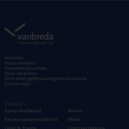
Inzich­ten
Duur­zaam­heid
Onze bedrijfs­cul­tuur
Onze vaca­tu­res
Diver­si­teit, gelijk­waar­dig­heid en inclusie
Part­ner­ships
The­ma’s
Aan­spra­ke­lijk­heid
Mari­ne
Beroeps­aan­spra­ke­lijk­heid
Mili­eu
Cyber
&
fraude
Oogst­ver­ze­ke­ring