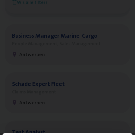
Wis alle filters
Sint-Niklaas/Temse
Busi­ness Mana­ger Mari­ne Cargo
People Management, Sales Management
Antwerpen
Scha­de Expert Fleet
Claims Management
Antwerpen
Test Ana­lyst