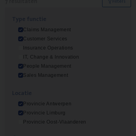
7 resultaten
Filters
Type func­tie
Scha­de Expert Fleet
Claims Management
Claims Management
Customer Services
Antwerpen
Insurance Operations
IT, Change & Innovation
People Management
Insu­ran­ce Bro­ker Trans­port
&
Logistiek
Sales Management
Sales Management
Loca­tie
Antwerpen
Provincie Antwerpen
Provincie Limburg
Insu­ran­ce Bro­ker
KMO
Provincie Oost-Vlaanderen
Sales Management