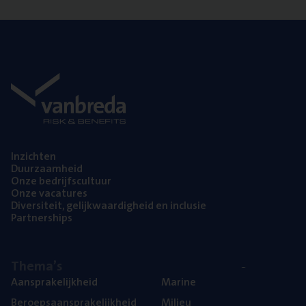
Inzich­ten
Duur­zaam­heid
Onze bedrijfs­cul­tuur
Onze vaca­tu­res
Diver­si­teit, gelijk­waar­dig­heid en inclusie
Part­ner­ships
The­ma’s
Aan­spra­ke­lijk­heid
Mari­ne
Beroeps­aan­spra­ke­lijk­heid
Mili­eu