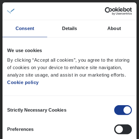
Claims­hand­ler Fleet
&
Bike
Claims Management
Antwerpen
Consent
Details
About
We use cookies
Busi­ness Mana­ger Mari­ne Cargo
By clicking “Accept all cookies”, you agree to the storing
People Management, Sales Management
of cookies on your device to enhance site navigation,
Antwerpen
analyze site usage, and assist in our marketing efforts.
Cookie policy
Lees onze verhalen
Consent
Strictly Necessary Cookies
Selection
Meer dan collega’s: hoe Julie en Aurélie elkaar
versterken
Preferences
Mathias houdt van diepgaande dossiers én droge