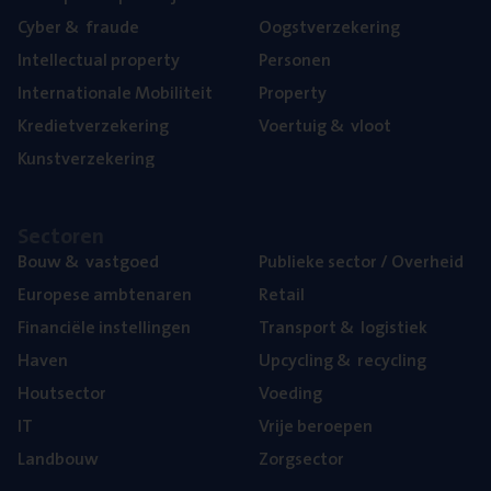
Cyber
&
fraude
Oogst­ver­ze­ke­ring
Intel­lec­tu­al property
Per­so­nen
Inter­na­ti­o­na­le Mobiliteit
Pro­per­ty
Kre­diet­ver­ze­ke­ring
Voer­tuig
&
vloot
Kunst­ver­ze­ke­ring
Sec­to­ren
Bouw
&
vastgoed
Publie­ke sec­tor / Overheid
Euro­pe­se ambtenaren
Retail
Finan­ci­ë­le instellingen
Trans­port
&
logistiek
Haven
Upcy­cling
&
recycling
Hout­sec­tor
Voe­ding
IT
Vrije beroe­pen
Land­bouw
Zorg­sec­tor