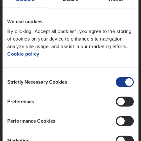
Sales Management
Antwerpen
We use cookies
By clicking “Accept all cookies”, you agree to the storing
of cookies on your device to enhance site navigation,
Lees onze verhalen
analyze site usage, and assist in our marketing efforts.
Cookie policy
Meer dan collega’s: hoe Julie en Aurélie elkaar
versterken
Mathias houdt van diepgaande dossiers én droge
Consent
humor
Strictly Necessary Cookies
Selection
Thalia zoekt graag oplossingen, in games én op het
werk
Preferences
Performance Cookies
Ons sollicitatieproces
Marketing