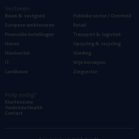
Sec­to­ren
Bouw
&
vastgoed
Publie­ke sec­tor / Overheid
Euro­pe­se ambtenaren
Retail
Finan­ci­ë­le instellingen
Trans­port
&
logistiek
Haven
Upcy­cling
&
recycling
Hout­sec­tor
Voe­ding
IT
Vrije beroe­pen
Land­bouw
Zorg­sec­tor
Hulp nodig?
Klan­ten­zo­ne
Van­b­re­da Health
Con­tact