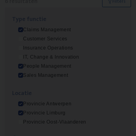
6 resultaten
Filters
Type func­tie
Claims­hand­ler Fleet
&
Bike
Claims Management
Claims Management
Customer Services
Antwerpen
Insurance Operations
IT, Change & Innovation
People Management
Insu­ran­ce Bro­ker
KMO
Sales Management
Sales Management
Loca­tie
Antwerpen
Provincie Antwerpen
Provincie Limburg
Cor­po­ra­te Insu­ran­ce Bro­ker Property
Provincie Oost-Vlaanderen
Sales Management