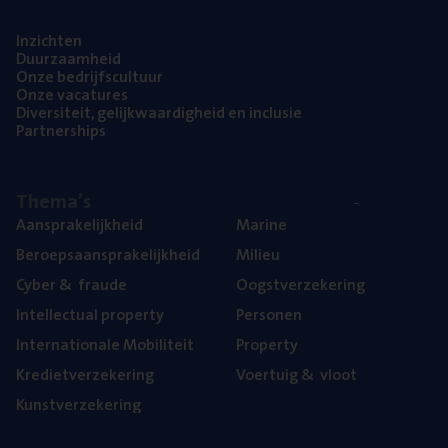
Inzich­ten
Duur­zaam­heid
Onze bedrijfs­cul­tuur
Onze vaca­tu­res
Diver­si­teit, gelijk­waar­dig­heid en inclusie
Part­ner­ships
The­ma’s
Aan­spra­ke­lijk­heid
Mari­ne
Beroeps­aan­spra­ke­lijk­heid
Mili­eu
Cyber
&
fraude
Oogst­ver­ze­ke­ring
Intel­lec­tu­al property
Per­so­nen
Inter­na­ti­o­na­le Mobiliteit
Pro­per­ty
Kre­diet­ver­ze­ke­ring
Voer­tuig
&
vloot
Kunst­ver­ze­ke­ring