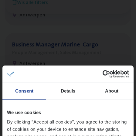
Wis alle filters
Claims Management
Antwerpen
Busi­ness Mana­ger Mari­ne Cargo
People Management, Sales Management
Antwerpen
Lees onze verhalen
Consent
Details
About
Meer dan collega’s: hoe Julie en Aurélie elkaar
versterken
We use cookies
Mathias houdt van diepgaande dossiers én droge
By clicking “Accept all cookies”, you agree to the storing
humor
of cookies on your device to enhance site navigation,