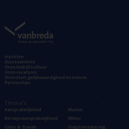
Inzich­ten
Duur­zaam­heid
Onze bedrijfs­cul­tuur
Onze vaca­tu­res
Diver­si­teit, gelijk­waar­dig­heid en inclusie
Part­ner­ships
The­ma’s
Aan­spra­ke­lijk­heid
Mari­ne
Beroeps­aan­spra­ke­lijk­heid
Mili­eu
Cyber
&
fraude
Oogst­ver­ze­ke­ring