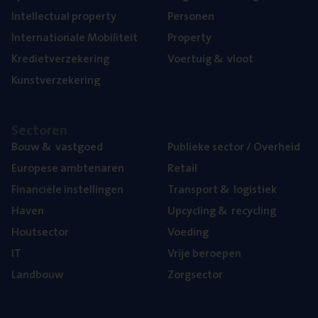
Intel­lec­tu­al property
Per­so­nen
Inter­na­ti­o­na­le Mobiliteit
Pro­per­ty
Kre­diet­ver­ze­ke­ring
Voer­tuig
&
vloot
Kunst­ver­ze­ke­ring
Sec­to­ren
Bouw
&
vastgoed
Publie­ke sec­tor / Overheid
Euro­pe­se ambtenaren
Retail
Finan­ci­ë­le instellingen
Trans­port
&
logistiek
Haven
Upcy­cling
&
recycling
Hout­sec­tor
Voe­ding
IT
Vrije beroe­pen
Land­bouw
Zorg­sec­tor