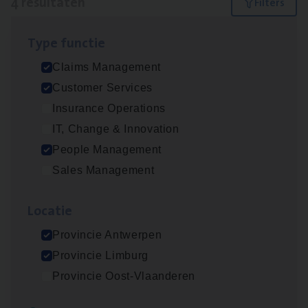
4 resultaten
Filters
Type func­tie
Claims­hand­ler Fleet
&
Bike
Claims Management
Claims Management
Customer Services
Antwerpen
Insurance Operations
IT, Change & Innovation
People Management
Cus­to­mer Care Expert
Sales Management
Hospitalisatieverzekeringen
Customer Services
Loca­tie
Antwerpen
Provincie Antwerpen
Provincie Limburg
Provincie Oost-Vlaanderen
Scha­de Expert Fleet