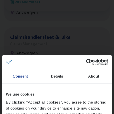
Wis alle filters
Customer Services
Antwerpen
Claims­hand­ler Fleet
&
Bike
Claims Management
Antwerpen
Lees onze verhalen
Consent
Details
About
Meer dan collega’s: hoe Julie en Aurélie elkaar
versterken
We use cookies
Mathias houdt van diepgaande dossiers én droge
By clicking “Accept all cookies”, you agree to the storing
humor
of cookies on your device to enhance site navigation,