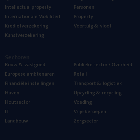
Intel­lec­tu­al property
Per­so­nen
Inter­na­ti­o­na­le Mobiliteit
Pro­per­ty
Kre­diet­ver­ze­ke­ring
Voer­tuig
&
vloot
Kunst­ver­ze­ke­ring
Sec­to­ren
Bouw
&
vastgoed
Publie­ke sec­tor / Overheid
Euro­pe­se ambtenaren
Retail
Finan­ci­ë­le instellingen
Trans­port
&
logistiek
Haven
Upcy­cling
&
recycling
Hout­sec­tor
Voe­ding
IT
Vrije beroe­pen
Land­bouw
Zorg­sec­tor