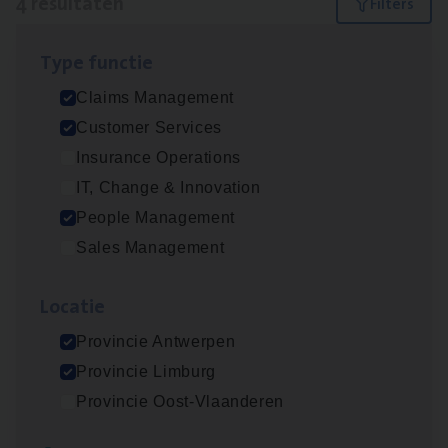
4 resultaten
Filters
Type func­tie
Busi­ness Mana­ger Mari­ne Cargo
Claims Management
People Management, Sales Management
Customer Services
Antwerpen
Insurance Operations
IT, Change & Innovation
People Management
Scha­de Expert Fleet
Sales Management
Claims Management
Loca­tie
Antwerpen
Provincie Antwerpen
Provincie Limburg
Cus­to­mer Care Expert
Provincie Oost-Vlaanderen
Hospitalisatieverzekeringen