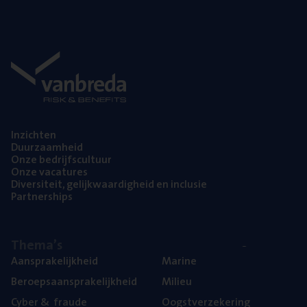
Inzich­ten
Duur­zaam­heid
Onze bedrijfs­cul­tuur
Onze vaca­tu­res
Diver­si­teit, gelijk­waar­dig­heid en inclusie
Part­ner­ships
The­ma’s
Aan­spra­ke­lijk­heid
Mari­ne
Beroeps­aan­spra­ke­lijk­heid
Mili­eu
Cyber
&
fraude
Oogst­ver­ze­ke­ring