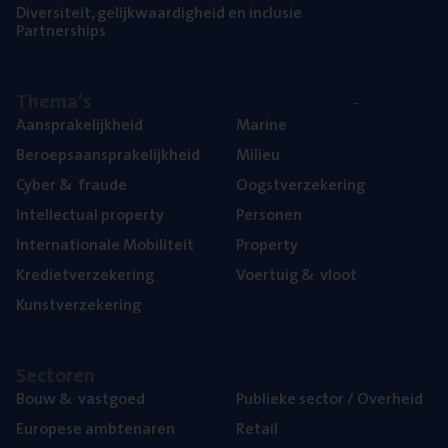
Diver­si­teit, gelijk­waar­dig­heid en inclusie
Part­ner­ships
The­ma’s
Aan­spra­ke­lijk­heid
Mari­ne
Beroeps­aan­spra­ke­lijk­heid
Mili­eu
Cyber
&
fraude
Oogst­ver­ze­ke­ring
Intel­lec­tu­al property
Per­so­nen
Inter­na­ti­o­na­le Mobiliteit
Pro­per­ty
Kre­diet­ver­ze­ke­ring
Voer­tuig
&
vloot
Kunst­ver­ze­ke­ring
Sec­to­ren
Bouw
&
vastgoed
Publie­ke sec­tor / Overheid
Euro­pe­se ambtenaren
Retail