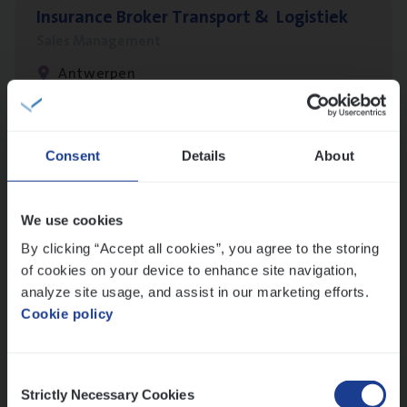
Insu­ran­ce Bro­ker Trans­port
&
Logistiek
Sales Management
Antwerpen
IT
Busi­ness Analyst
Consent
Details
About
IT, Change & Innovation
Antwerpen
We use cookies
By clicking “Accept all cookies”, you agree to the storing
of cookies on your device to enhance site navigation,
analyze site usage, and assist in our marketing efforts.
Test Ana­lyst
Cookie policy
IT, Change & Innovation
Antwerpen
Consent
Strictly Necessary Cookies
Selection