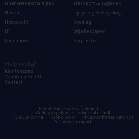
Finan­ci­ë­le instellingen
Trans­port
&
logistiek
Haven
Upcy­cling
&
recycling
Hout­sec­tor
Voe­ding
IT
Vrije beroe­pen
Land­bouw
Zorg­sec­tor
Hulp nodig?
Klan­ten­zo­ne
Van­b­re­da Health
Con­tact
© 2026 Vanbreda Risk & Benefits
Gedragsregels verzekeringsmakelaardij
FSMA Erkenning
Cookie policy
Privacyverklaring Vanbreda
Vulnerability report