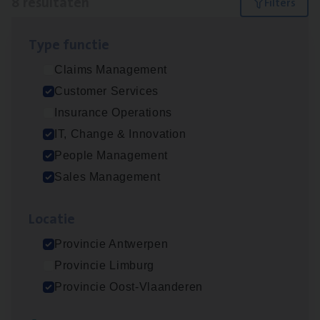
8 resultaten
Filters
Type func­tie
(Agi­le)
IT
Pro­ject Manager
Claims Management
IT, Change & Innovation
Customer Services
Antwerpen
Insurance Operations
IT, Change & Innovation
People Management
Busi­ness Mana­ger Mari­ne Cargo
Sales Management
People Management, Sales Management
Loca­tie
Antwerpen
Provincie Antwerpen
Provincie Limburg
Cor­po­ra­te Insu­ran­ce Bro­ker Property
Provincie Oost-Vlaanderen
Sales Management