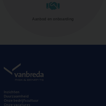
Aanbod en onboarding
Inzich­ten
Duur­zaam­heid
Onze bedrijfs­cul­tuur
Onze vaca­tu­res