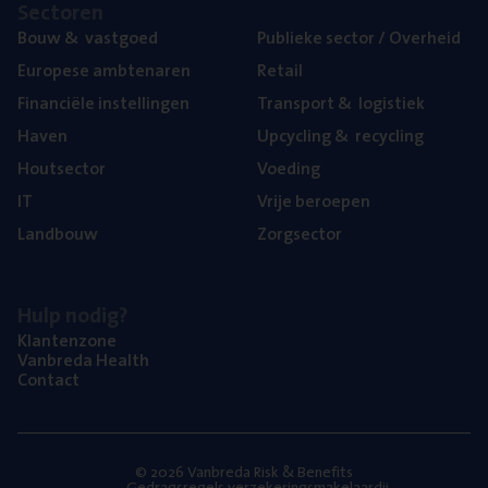
Sec­to­ren
Bouw
&
vastgoed
Publie­ke sec­tor / Overheid
Euro­pe­se ambtenaren
Retail
Finan­ci­ë­le instellingen
Trans­port
&
logistiek
Haven
Upcy­cling
&
recycling
Hout­sec­tor
Voe­ding
IT
Vrije beroe­pen
Land­bouw
Zorg­sec­tor
Hulp nodig?
Klan­ten­zo­ne
Van­b­re­da Health
Con­tact
© 2026 Vanbreda Risk & Benefits
Gedragsregels verzekeringsmakelaardij