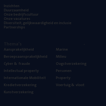
Inzich­ten
Duur­zaam­heid
Onze bedrijfs­cul­tuur
Onze vaca­tu­res
Diver­si­teit, gelijk­waar­dig­heid en inclusie
Part­ner­ships
The­ma’s
Aan­spra­ke­lijk­heid
Mari­ne
Beroeps­aan­spra­ke­lijk­heid
Mili­eu
Cyber
&
fraude
Oogst­ver­ze­ke­ring
Intel­lec­tu­al property
Per­so­nen
Inter­na­ti­o­na­le Mobiliteit
Pro­per­ty
Kre­diet­ver­ze­ke­ring
Voer­tuig
&
vloot
Kunst­ver­ze­ke­ring