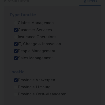
8 resultaten
Filters
Type func­tie
(Agi­le)
IT
Pro­ject Manager
Claims Management
IT, Change & Innovation
Customer Services
Antwerpen
Insurance Operations
IT, Change & Innovation
People Management
Busi­ness Mana­ger Mari­ne Cargo
Sales Management
People Management, Sales Management
Loca­tie
Antwerpen
Provincie Antwerpen
Provincie Limburg
Cor­po­ra­te Insu­ran­ce Bro­ker Property
Provincie Oost-Vlaanderen
Sales Management