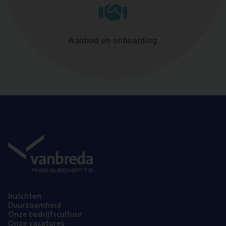
Aanbod en onboarding
Inzich­ten
Duur­zaam­heid
Onze bedrijfs­cul­tuur
Onze vaca­tu­res