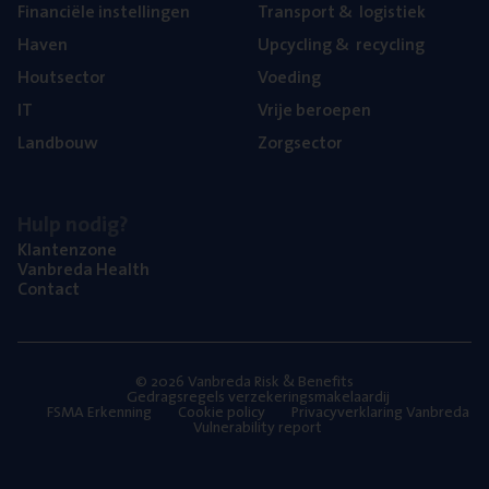
Finan­ci­ë­le instellingen
Trans­port
&
logistiek
Haven
Upcy­cling
&
recycling
Hout­sec­tor
Voe­ding
IT
Vrije beroe­pen
Land­bouw
Zorg­sec­tor
Hulp nodig?
Klan­ten­zo­ne
Van­b­re­da Health
Con­tact
© 2026 Vanbreda Risk & Benefits
Gedragsregels verzekeringsmakelaardij
FSMA Erkenning
Cookie policy
Privacyverklaring Vanbreda
Vulnerability report