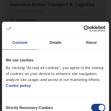
Insu­ran­ce Bro­ker Trans­port
&
Logistiek
Sales Management
Antwerpen
IT
Busi­ness Analyst
Consent
Details
About
IT, Change & Innovation
Antwerpen
We use cookies
By clicking “Accept all cookies”, you agree to the storing
of cookies on your device to enhance site navigation,
analyze site usage, and assist in our marketing efforts.
Test Ana­lyst
Cookie policy
IT, Change & Innovation
Antwerpen
Consent
Strictly Necessary Cookies
Selection