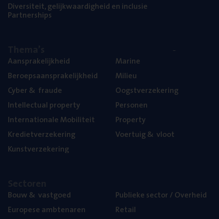
Diver­si­teit, gelijk­waar­dig­heid en inclusie
Part­ner­ships
The­ma’s
Aan­spra­ke­lijk­heid
Mari­ne
Beroeps­aan­spra­ke­lijk­heid
Mili­eu
Cyber
&
fraude
Oogst­ver­ze­ke­ring
Intel­lec­tu­al property
Per­so­nen
Inter­na­ti­o­na­le Mobiliteit
Pro­per­ty
Kre­diet­ver­ze­ke­ring
Voer­tuig
&
vloot
Kunst­ver­ze­ke­ring
Sec­to­ren
Bouw
&
vastgoed
Publie­ke sec­tor / Overheid
Euro­pe­se ambtenaren
Retail