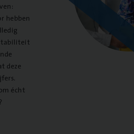
oven:
oor hebben
lledig
tabiliteit
ende
at deze
fers.
 om écht
?