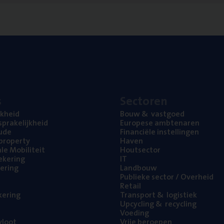
s
Sec­to­ren
jk­heid
Bouw
&
vastgoed
pra­ke­lijk­heid
Euro­pe­se ambtenaren
ude
Finan­ci­ë­le instellingen
l property
Haven
na­le Mobiliteit
Hout­sec­tor
e­ke­ring
IT
e­ring
Land­bouw
Publie­ke sec­tor / Overheid
Retail
ke­ring
Trans­port
&
logistiek
Upcy­cling
&
recycling
Voe­ding
loot
Vrije beroe­pen