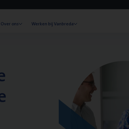
Over ons
Werken bij Vanbreda
e
e