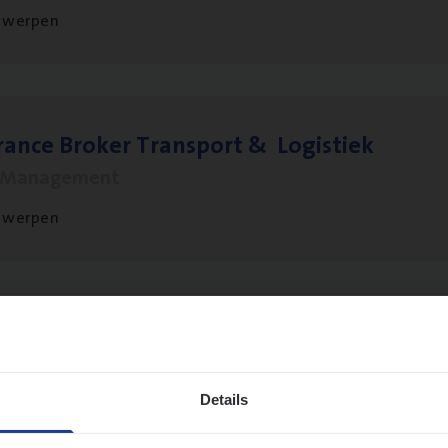
twerpen
ran­ce Bro­ker Trans­port
&
Logistiek
s Management
twerpen
­ran­ce Bro­ker
KMO
s Management
Details
twerpen