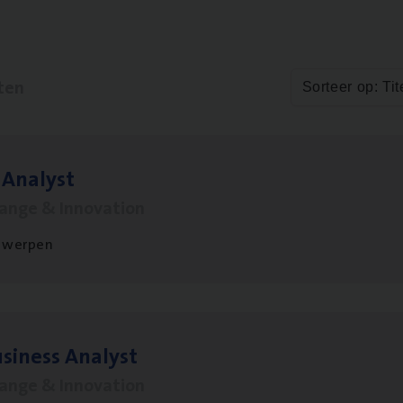
ten
Sorteer op: Tit
 Ana­lyst
hange & Innovation
twerpen
si­ness Analyst
hange & Innovation