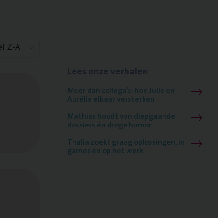
el Z-A
Lees onze verhalen
Meer dan collega’s: hoe Julie en
Aurélie elkaar versterken
Mathias houdt van diepgaande
dossiers én droge humor
Thalia zoekt graag oplossingen, in
games én op het werk