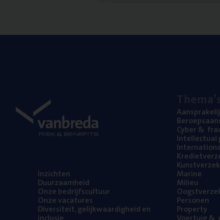
The­ma’
Aan­spra­ke­li
Beroeps­aan­s
Cyber
&
fra
Intel­lec­tu­a
Inter­na­ti­o­
Kre­diet­ver­z
Kunst­ver­ze­k
Inzich­ten
Mari­ne
Duur­zaam­heid
Mili­eu
Onze bedrijfs­cul­tuur
Oogst­ver­ze­
Onze vaca­tu­res
Per­so­nen
Diver­si­teit, gelijk­waar­dig­heid en
Pro­per­ty
inclusie
Voer­tuig
&
v