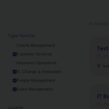
8 resulta
Type func­tie
Claims Management
Test
Customer Services
IT, C
Insurance Operations
An
IT, Change & Innovation
People Management
Sales Management
IT
Bu
IT, C
Loca­tie