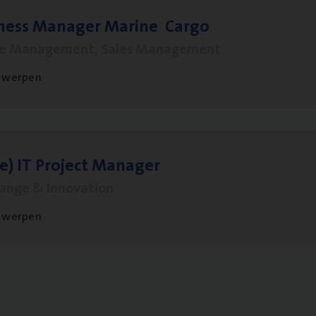
­ness Mana­ger Mari­ne Cargo
le Management, Sales Management
twerpen
le)
IT
Pro­ject Manager
hange & Innovation
twerpen