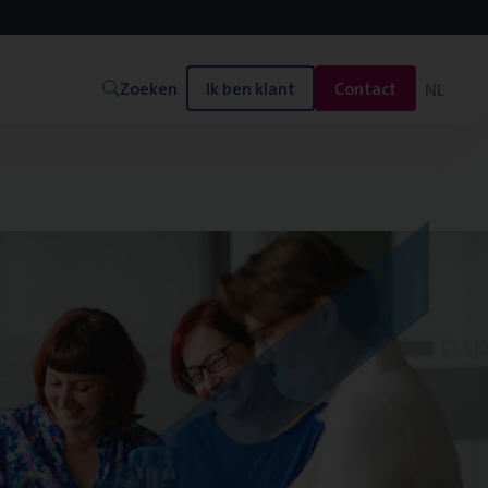
Zoeken
Ik ben klant
Contact
NL