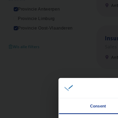
An
Provincie Antwerpen
Provincie Limburg
Provincie Oost-Vlaanderen
Insu­
Sale
Wis alle filters
An
Insu
Sale
Consent
An