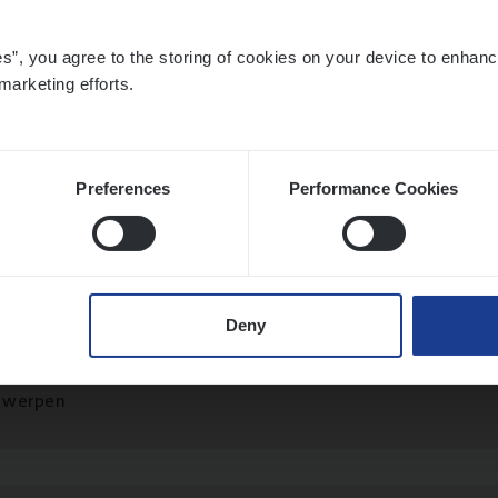
es”, you agree to the storing of cookies on your device to enhanc
marketing efforts.
to­mer Care Expert Hospitalisatieverzekeri
mer Services
twerpen
Preferences
Performance Cookies
o­ra­te Insu­ran­ce Bro­ker Property
Deny
s Management
twerpen