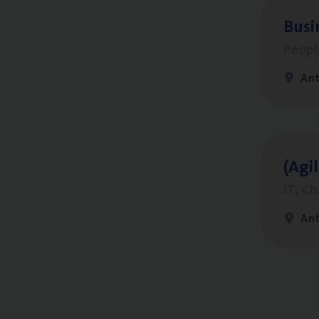
Busi
Peop
An
(Agi­
IT, C
An