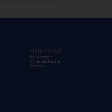
Hulp nodig?
Klan­ten­zo­ne
Van­b­re­da Health
Con­tact