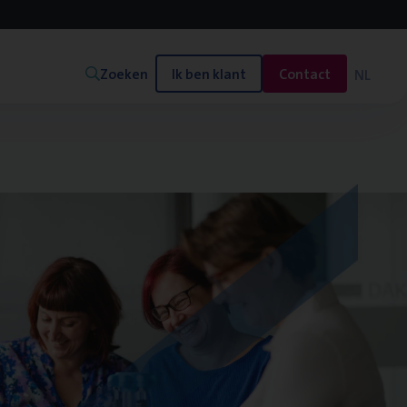
Zoeken
Ik ben klant
Contact
NL