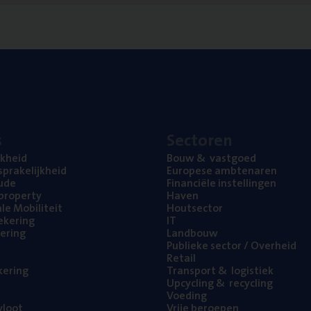
s
Sec­to­ren
jk­heid
Bouw
&
vastgoed
pra­ke­lijk­heid
Euro­pe­se ambtenaren
ude
Finan­ci­ë­le instellingen
l property
Haven
na­le Mobiliteit
Hout­sec­tor
e­ke­ring
IT
e­ring
Land­bouw
Publie­ke sec­tor / Overheid
Retail
ke­ring
Trans­port
&
logistiek
Upcy­cling
&
recycling
Voe­ding
loot
Vrije beroe­pen