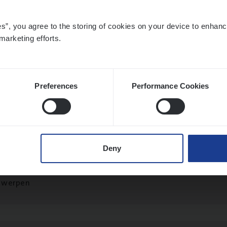
es”, you agree to the storing of cookies on your device to enhanc
marketing efforts.
to­mer Care Expert Hospitalisatieverzekeri
mer Services
twerpen
Preferences
Performance Cookies
o­ra­te Insu­ran­ce Bro­ker Property
Deny
s Management
twerpen