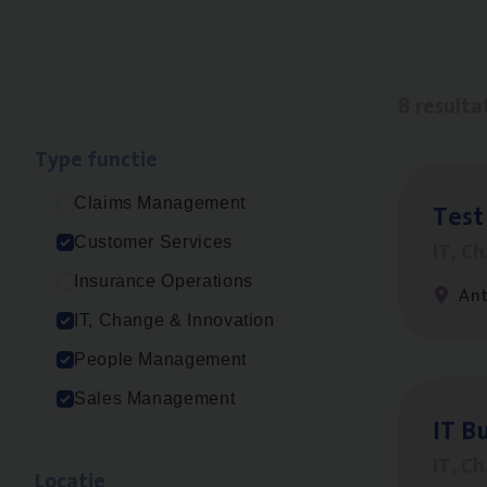
8 resulta
Type func­tie
Claims Management
Test
Customer Services
IT, C
Insurance Operations
An
IT, Change & Innovation
People Management
Sales Management
IT
Bu
IT, C
Loca­tie