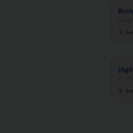
Busi
Peop
An
(Agi­
IT, C
An