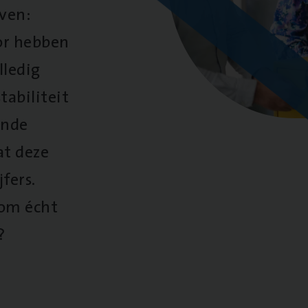
oven:
oor hebben
lledig
tabiliteit
ende
at deze
fers.
 om écht
?