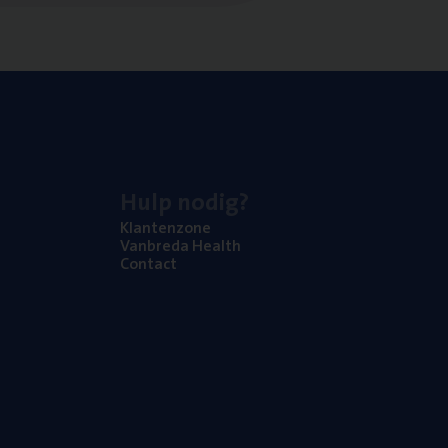
Hulp nodig?
Klan­ten­zo­ne
Van­b­re­da Health
Con­tact