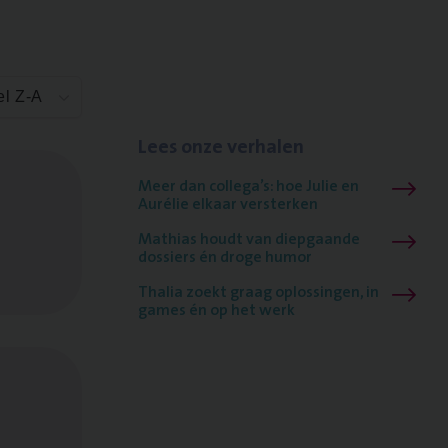
el Z-A
Lees onze verhalen
Meer dan collega’s: hoe Julie en
Aurélie elkaar versterken
Mathias houdt van diepgaande
dossiers én droge humor
Thalia zoekt graag oplossingen, in
games én op het werk