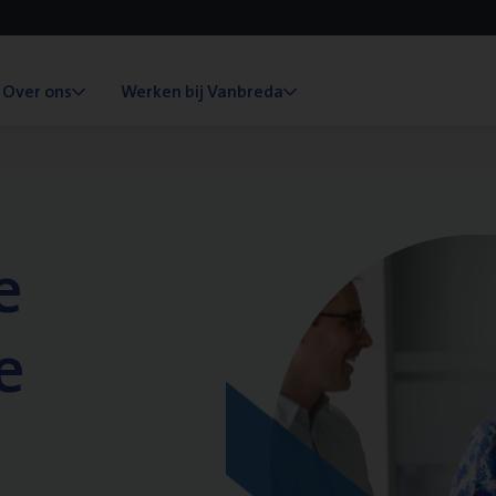
Over ons
Werken bij Vanbreda
e
e