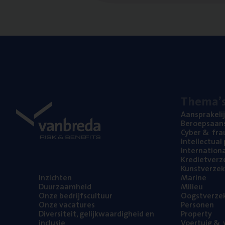
The­ma’
Aan­spra­ke­li
Beroeps­aan­s
Cyber
&
fra
Intel­lec­tu­a
Inter­na­ti­o­
Kre­diet­ver­z
Kunst­ver­ze­k
Inzich­ten
Mari­ne
Duur­zaam­heid
Mili­eu
Onze bedrijfs­cul­tuur
Oogst­ver­ze­
Onze vaca­tu­res
Per­so­nen
Diver­si­teit, gelijk­waar­dig­heid en
Pro­per­ty
inclusie
Voer­tuig
&
v