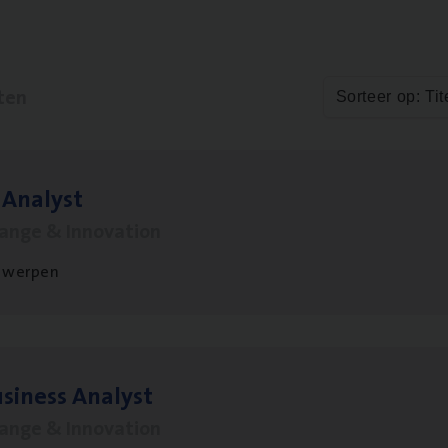
ten
Sorteer op: Tit
 Ana­lyst
hange & Innovation
twerpen
si­ness Analyst
hange & Innovation