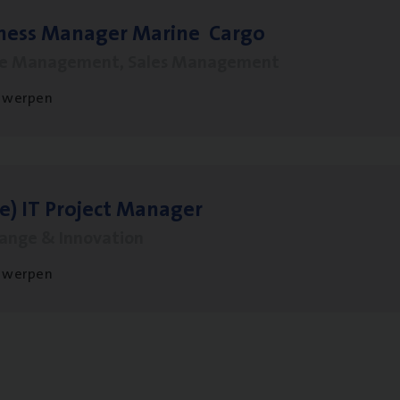
­ness Mana­ger Mari­ne Cargo
le Management, Sales Management
twerpen
le)
IT
Pro­ject Manager
hange & Innovation
twerpen