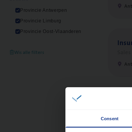
An
Provincie Antwerpen
Provincie Limburg
Provincie Oost-Vlaanderen
Insu­
Sale
Wis alle filters
An
Insu
Sale
Consent
An