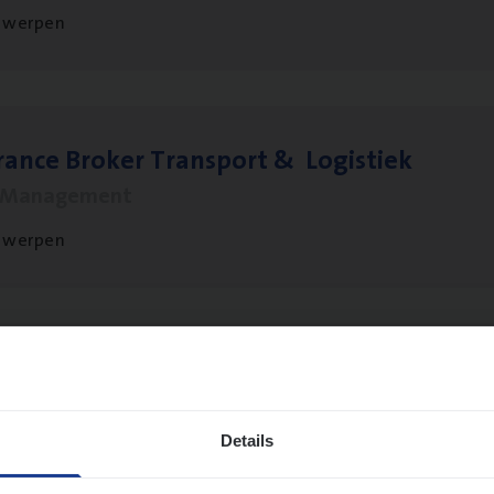
twerpen
ran­ce Bro­ker Trans­port
&
Logistiek
s Management
twerpen
­ran­ce Bro­ker
KMO
s Management
Details
twerpen