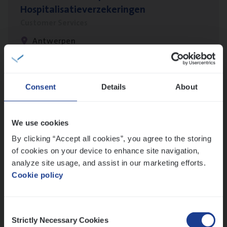
Hospitalisatieverzekeringen
Customer Services
Antwerpen
Insu­ran­ce Bro­ker
KMO
Consent
Details
About
Sales Management
Antwerpen
We use cookies
By clicking “Accept all cookies”, you agree to the storing
of cookies on your device to enhance site navigation,
analyze site usage, and assist in our marketing efforts.
Test Ana­lyst
Cookie policy
IT, Change & Innovation
Antwerpen
Consent
Strictly Necessary Cookies
Selection