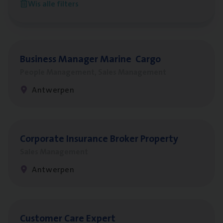
Wis alle filters
Antwerpen
Busi­ness Mana­ger Mari­ne Cargo
People Management, Sales Management
Antwerpen
Cor­po­ra­te Insu­ran­ce Bro­ker Property
Sales Management
Antwerpen
Cus­to­mer Care Expert