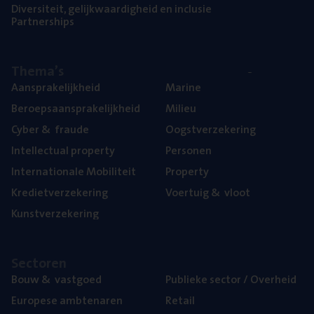
Diver­si­teit, gelijk­waar­dig­heid en inclusie
Part­ner­ships
The­ma’s
Aan­spra­ke­lijk­heid
Mari­ne
Beroeps­aan­spra­ke­lijk­heid
Mili­eu
Cyber
&
fraude
Oogst­ver­ze­ke­ring
Intel­lec­tu­al property
Per­so­nen
Inter­na­ti­o­na­le Mobiliteit
Pro­per­ty
Kre­diet­ver­ze­ke­ring
Voer­tuig
&
vloot
Kunst­ver­ze­ke­ring
Sec­to­ren
Bouw
&
vastgoed
Publie­ke sec­tor / Overheid
Euro­pe­se ambtenaren
Retail