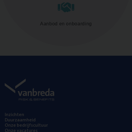
Aanbod en onboarding
Inzich­ten
Duur­zaam­heid
Onze bedrijfs­cul­tuur
Onze vaca­tu­res