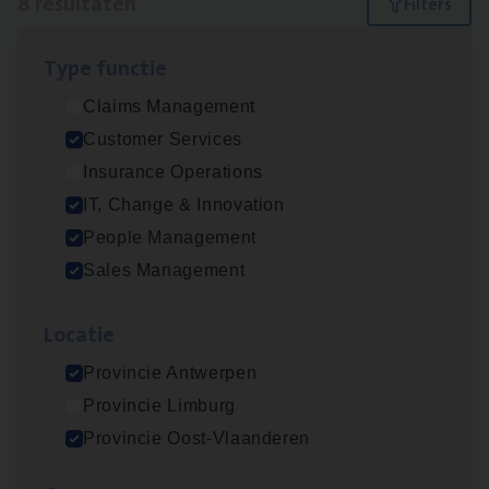
8 resultaten
Filters
Type func­tie
IT
Busi­ness Analyst
Claims Management
IT, Change & Innovation
Customer Services
Antwerpen
Insurance Operations
IT, Change & Innovation
People Management
Insu­ran­ce Bro­ker Trans­port
&
Logistiek
Sales Management
Sales Management
Loca­tie
Antwerpen
Provincie Antwerpen
Provincie Limburg
(Agi­le)
IT
Pro­ject Manager
Provincie Oost-Vlaanderen
IT, Change & Innovation