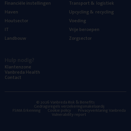
Finan­ci­ë­le instellingen
Trans­port
&
logistiek
Haven
Upcy­cling
&
recycling
Hout­sec­tor
Voe­ding
IT
Vrije beroe­pen
Land­bouw
Zorg­sec­tor
Hulp nodig?
Klan­ten­zo­ne
Van­b­re­da Health
Con­tact
© 2026 Vanbreda Risk & Benefits
Gedragsregels verzekeringsmakelaardij
FSMA Erkenning
Cookie policy
Privacyverklaring Vanbreda
Vulnerability report