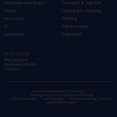
Finan­ci­ë­le instellingen
Trans­port
&
logistiek
Haven
Upcy­cling
&
recycling
Hout­sec­tor
Voe­ding
IT
Vrije beroe­pen
Land­bouw
Zorg­sec­tor
Hulp nodig?
Klan­ten­zo­ne
Van­b­re­da Health
Con­tact
© 2026 Vanbreda Risk & Benefits
Gedragsregels verzekeringsmakelaardij
FSMA Erkenning
Cookie policy
Privacyverklaring Vanbreda
Vulnerability report