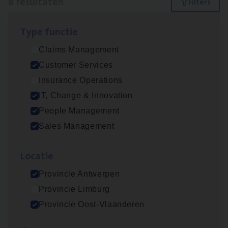
8 resultaten
Filters
Type func­tie
(Agi­le)
IT
Pro­ject Manager
Claims Management
IT, Change & Innovation
Customer Services
Antwerpen
Insurance Operations
IT, Change & Innovation
People Management
Busi­ness Mana­ger Mari­ne Cargo
Sales Management
People Management, Sales Management
Loca­tie
Antwerpen
Provincie Antwerpen
Provincie Limburg
Cor­po­ra­te Insu­ran­ce Bro­ker Property
Provincie Oost-Vlaanderen
Sales Management