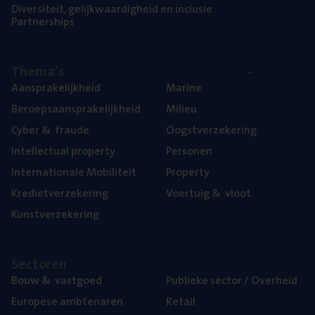
Diver­si­teit, gelijk­waar­dig­heid en inclusie
Part­ner­ships
The­ma’s
Aan­spra­ke­lijk­heid
Mari­ne
Beroeps­aan­spra­ke­lijk­heid
Mili­eu
Cyber
&
fraude
Oogst­ver­ze­ke­ring
Intel­lec­tu­al property
Per­so­nen
Inter­na­ti­o­na­le Mobiliteit
Pro­per­ty
Kre­diet­ver­ze­ke­ring
Voer­tuig
&
vloot
Kunst­ver­ze­ke­ring
Sec­to­ren
Bouw
&
vastgoed
Publie­ke sec­tor / Overheid
Euro­pe­se ambtenaren
Retail