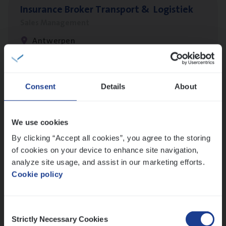
Insu­ran­ce Bro­ker Trans­port
&
Logistiek
Sales Management
Antwerpen
IT
Busi­ness Analyst
Consent
Details
About
IT, Change & Innovation
Antwerpen
We use cookies
By clicking “Accept all cookies”, you agree to the storing
of cookies on your device to enhance site navigation,
analyze site usage, and assist in our marketing efforts.
Test Ana­lyst
Cookie policy
IT, Change & Innovation
Antwerpen
Consent
Strictly Necessary Cookies
Selection