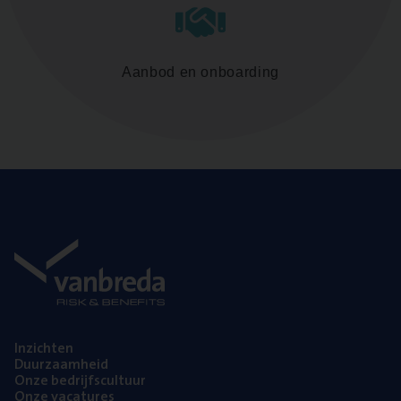
Aanbod en onboarding
Inzich­ten
Duur­zaam­heid
Onze bedrijfs­cul­tuur
Onze vaca­tu­res