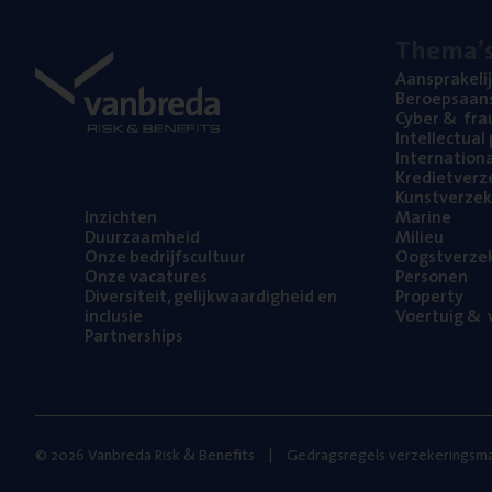
The­ma’
Aan­spra­ke­li
Beroeps­aan­s
Cyber
&
fra
Intel­lec­tu­a
Inter­na­ti­o­
Kre­diet­ver­z
Kunst­ver­ze­k
Inzich­ten
Mari­ne
Duur­zaam­heid
Mili­eu
Onze bedrijfs­cul­tuur
Oogst­ver­ze­
Onze vaca­tu­res
Per­so­nen
Diver­si­teit, gelijk­waar­dig­heid en
Pro­per­ty
inclusie
Voer­tuig
&
v
Part­ner­ships
© 2026 Vanbreda Risk & Benefits
Gedragsregels verzekeringsma