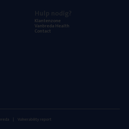
Hulp nodig?
Klan­ten­zo­ne
Van­b­re­da Health
Con­tact
nbreda
Vulnerability report