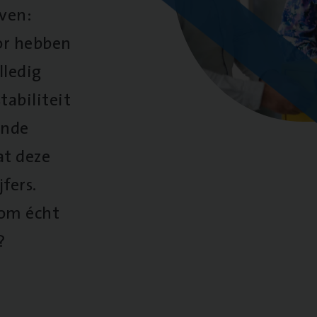
oven:
oor hebben
lledig
tabiliteit
ende
at deze
fers.
 om écht
?