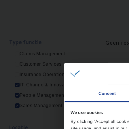
Type func­tie
Geen re
Claims Management
Customer Services
Insurance Operations
IT, Change & Innovation
Consent
People Management
Sales Management
We use cookies
By clicking “Accept all cooki
Loca­tie
site usage, and assist in our 