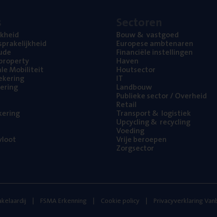
s
Sec­to­ren
jk­heid
Bouw
&
vastgoed
pra­ke­lijk­heid
Euro­pe­se ambtenaren
ude
Finan­ci­ë­le instellingen
l property
Haven
na­le Mobiliteit
Hout­sec­tor
e­ke­ring
IT
e­ring
Land­bouw
Publie­ke sec­tor / Overheid
Retail
ke­ring
Trans­port
&
logistiek
Upcy­cling
&
recycling
Voe­ding
loot
Vrije beroe­pen
Zorg­sec­tor
kelaardij
FSMA Erkenning
Cookie policy
Privacyverklaring Va