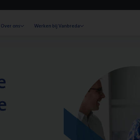
Over ons
Werken bij Vanbreda
e
e