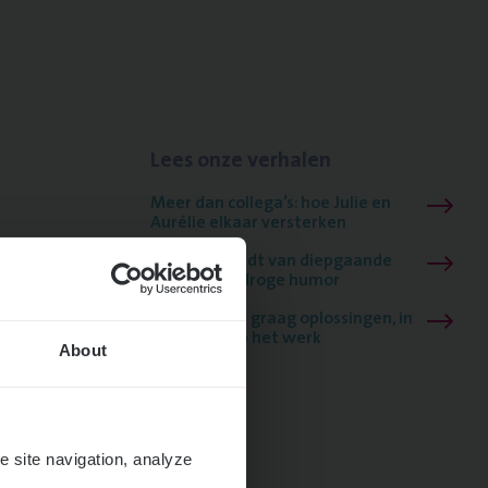
Lees onze verhalen
Meer dan collega’s: hoe Julie en
Aurélie elkaar versterken
Mathias houdt van diepgaande
dossiers én droge humor
Thalia zoekt graag oplossingen, in
games én op het werk
About
e site navigation, analyze