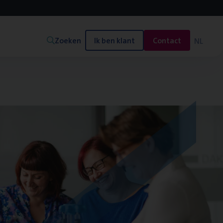
Zoeken
Ik ben klant
Contact
NL