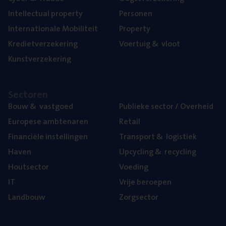
Intel­lec­tu­al property
Per­so­nen
Inter­na­ti­o­na­le Mobiliteit
Pro­per­ty
Kre­diet­ver­ze­ke­ring
Voer­tuig
&
vloot
Kunst­ver­ze­ke­ring
Sec­to­ren
Bouw
&
vastgoed
Publie­ke sec­tor / Overheid
Euro­pe­se ambtenaren
Retail
Finan­ci­ë­le instellingen
Trans­port
&
logistiek
Haven
Upcy­cling
&
recycling
Hout­sec­tor
Voe­ding
IT
Vrije beroe­pen
Land­bouw
Zorg­sec­tor