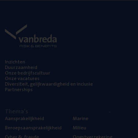
Inzich­ten
Duur­zaam­heid
Onze bedrijfs­cul­tuur
Onze vaca­tu­res
Diver­si­teit, gelijk­waar­dig­heid en inclusie
Part­ner­ships
The­ma’s
Aan­spra­ke­lijk­heid
Mari­ne
Beroeps­aan­spra­ke­lijk­heid
Mili­eu
Cyber
&
fraude
Oogst­ver­ze­ke­ring