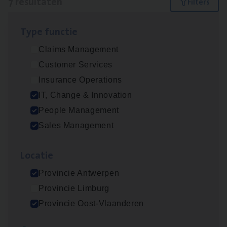
7 resultaten
Filters
Type func­tie
Test Ana­lyst
Claims Management
IT, Change & Innovation
Customer Services
Antwerpen
Insurance Operations
IT, Change & Innovation
People Management
IT
Busi­ness Analyst
Sales Management
IT, Change & Innovation
Loca­tie
Antwerpen
Provincie Antwerpen
Provincie Limburg
Insu­ran­ce Bro­ker Trans­port
&
Logistiek
Provincie Oost-Vlaanderen
Sales Management