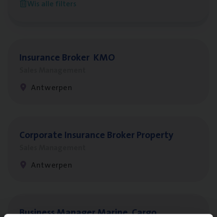
Wis alle filters
Antwerpen
Insu­ran­ce Bro­ker
KMO
Sales Management
Antwerpen
Cor­po­ra­te Insu­ran­ce Bro­ker Property
Sales Management
Antwerpen
Busi­ness Mana­ger Mari­ne Cargo