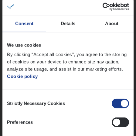
People Management, Sales Management
Antwerpen
Consent
Details
About
(Agi­le)
IT
Pro­ject Manager
We use cookies
IT, Change & Innovation
By clicking “Accept all cookies”, you agree to the storing
of cookies on your device to enhance site navigation,
Antwerpen
analyze site usage, and assist in our marketing efforts.
Cookie policy
Lees onze verhalen
Consent
Strictly Necessary Cookies
Selection
Meer dan collega’s: hoe Julie en Aurélie elkaar
versterken
Mathias houdt van diepgaande dossiers én droge
Preferences
humor