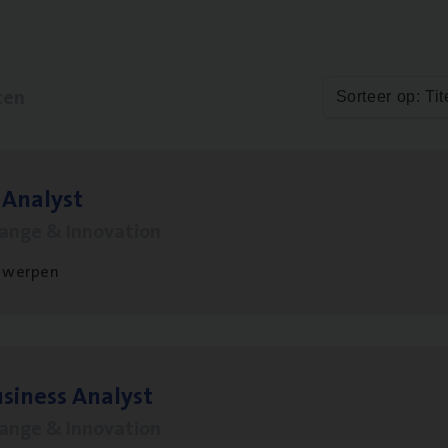
ten
Sorteer op: Tit
 Ana­lyst
hange & Innovation
twerpen
si­ness Analyst
hange & Innovation