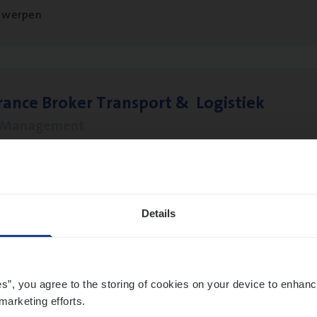
twerpen
ran­ce Bro­ker Trans­port
&
Logistiek
s Management
twerpen
Details
­ran­ce Bro­ker
KMO
s Management
es”, you agree to the storing of cookies on your device to enhanc
twerpen
marketing efforts.