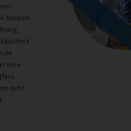
oven:
oor hebben
lledig
tabiliteit
ende
at deze
fers.
 om écht
?