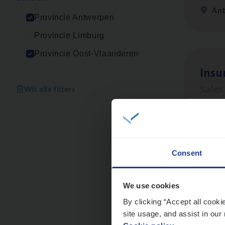
An
Provincie Antwerpen
Provincie Limburg
Provincie Oost-Vlaanderen
Insu­
Sale
Wis alle filters
An
Consent
Insu
Sale
We use cookies
By clicking “Accept all cooki
An
site usage, and assist in our 