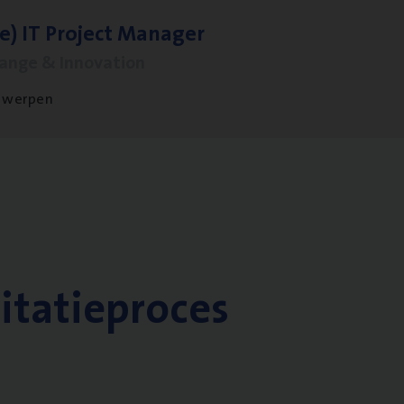
le)
IT
Pro­ject Manager
hange & Innovation
twerpen
citatieproces