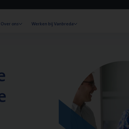
Over ons
Werken bij Vanbreda
e
e