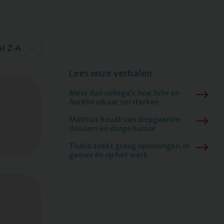
el Z-A
Lees onze verhalen
Meer dan collega’s: hoe Julie en
Aurélie elkaar versterken
Mathias houdt van diepgaande
dossiers én droge humor
Thalia zoekt graag oplossingen, in
games én op het werk