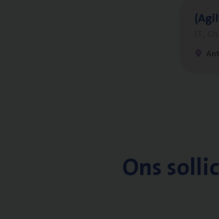
(Agi­
IT, C
An
Ons solli