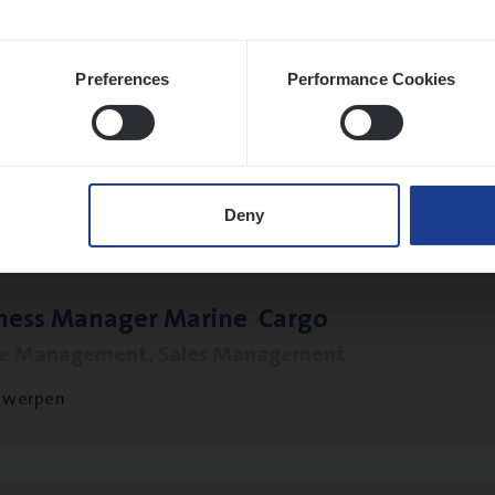
Preferences
Performance Cookies
o­ra­te Insu­ran­ce Bro­ker Property
s Management
twerpen
Deny
­ness Mana­ger Mari­ne Cargo
le Management, Sales Management
twerpen