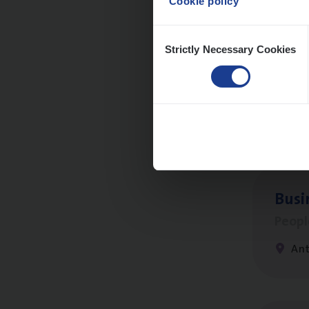
Cookie policy
Consent
Strictly Necessary Cookies
Selection
Cor­p
Sale
An
Busi
Peop
An