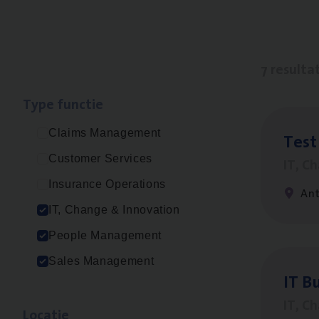
7 resulta
Type func­tie
Claims Management
Test
Customer Services
IT, C
Insurance Operations
An
IT, Change & Innovation
People Management
Sales Management
IT
Bu
IT, C
Loca­tie