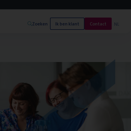
Zoeken
Ik ben klant
Contact
NL