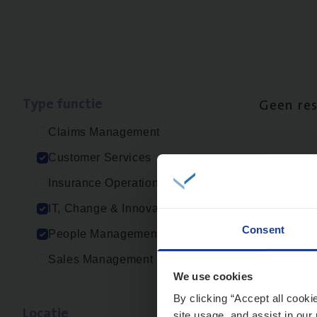
Type func­tie
Geen re
Claims Management
Customer Services
Insurance Operations
IT, Change & Innovation
Consent
People Management
Sales Management
We use cookies
By clicking “Accept all cooki
Loca­tie
site usage, and assist in our 