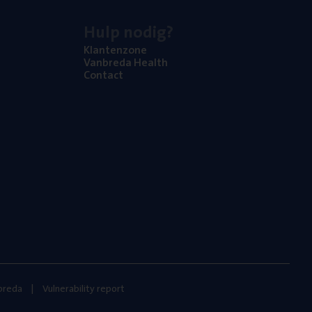
Hulp nodig?
Klan­ten­zo­ne
Van­b­re­da Health
Con­tact
nbreda
Vulnerability report