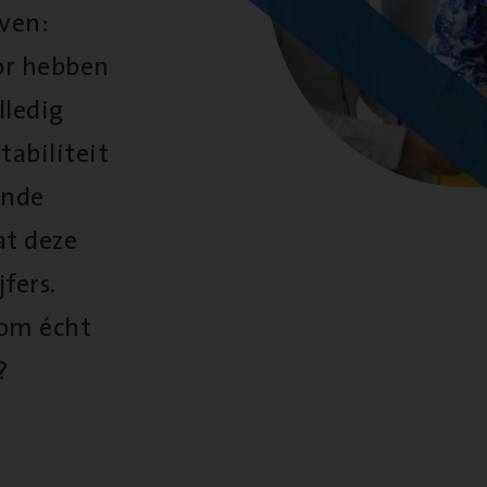
oven:
oor hebben
lledig
tabiliteit
ende
at deze
fers.
 om écht
?