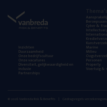
The­ma’
Aan­spra­ke­li
Beroeps­aan­s
Cyber
&
fra
Intel­lec­tu­a
Inter­na­ti­o­
Kre­diet­ver­z
Kunst­ver­ze­k
Inzich­ten
Mari­ne
Duur­zaam­heid
Mili­eu
Onze bedrijfs­cul­tuur
Oogst­ver­ze­
Onze vaca­tu­res
Per­so­nen
Diver­si­teit, gelijk­waar­dig­heid en
Pro­per­ty
inclusie
Voer­tuig
&
v
Part­ner­ships
© 2026 Vanbreda Risk & Benefits
Gedragsregels verzekeringsma