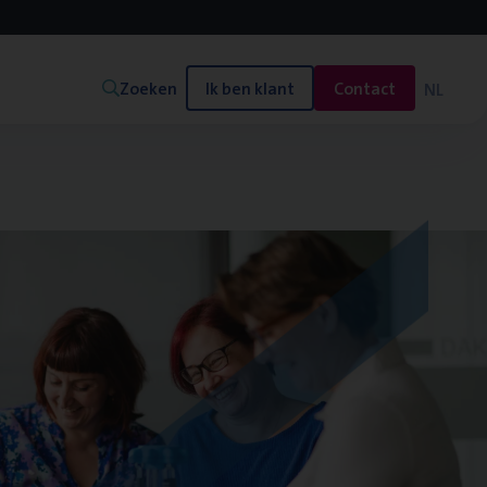
Zoeken
Ik ben klant
Contact
NL