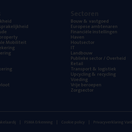
s
Sec­to­ren
jk­heid
Bouw
&
vastgoed
pra­ke­lijk­heid
Euro­pe­se ambtenaren
ude
Finan­ci­ë­le instellingen
l property
Haven
na­le Mobiliteit
Hout­sec­tor
e­ke­ring
IT
e­ring
Land­bouw
Publie­ke sec­tor / Overheid
Retail
ke­ring
Trans­port
&
logistiek
Upcy­cling
&
recycling
Voe­ding
loot
Vrije beroe­pen
Zorg­sec­tor
kelaardij
FSMA Erkenning
Cookie policy
Privacyverklaring Va