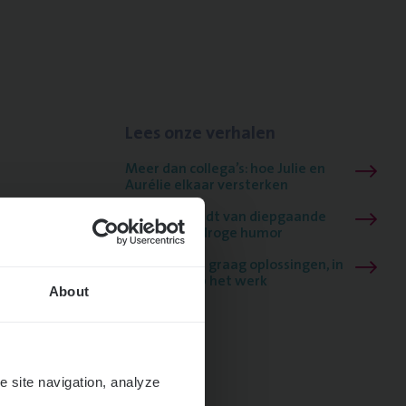
Lees onze verhalen
Meer dan collega’s: hoe Julie en
Aurélie elkaar versterken
Mathias houdt van diepgaande
dossiers én droge humor
Thalia zoekt graag oplossingen, in
games én op het werk
About
e site navigation, analyze