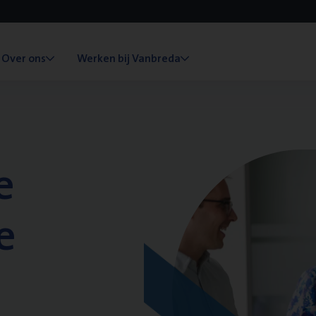
Over ons
Werken bij Vanbreda
e
e