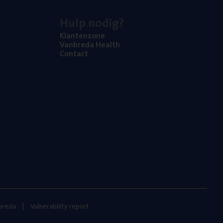
Hulp nodig?
Klan­ten­zo­ne
Van­b­re­da Health
Con­tact
nbreda
Vulnerability report