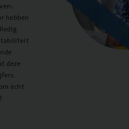
oven:
oor hebben
lledig
tabiliteit
ende
at deze
fers.
 om écht
?