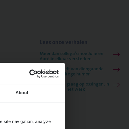
Lees onze verhalen
Meer dan collega’s: hoe Julie en
Aurélie elkaar versterken
Mathias houdt van diepgaande
dossiers én droge humor
Thalia zoekt graag oplossingen, in
games én op het werk
About
e site navigation, analyze