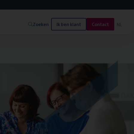
Zoeken
Ik ben klant
Contact
NL