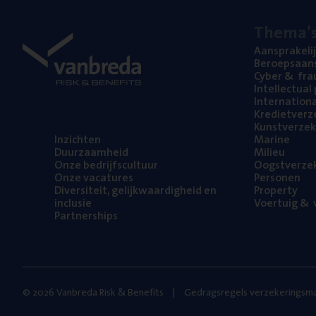
The­ma’
Aan­spra­ke­li
Beroeps­aan­s
Cyber
&
fra
Intel­lec­tu­a
Inter­na­ti­o­
Kre­diet­ver­z
Kunst­ver­ze­k
Inzich­ten
Mari­ne
Duur­zaam­heid
Mili­eu
Onze bedrijfs­cul­tuur
Oogst­ver­ze­
Onze vaca­tu­res
Per­so­nen
Diver­si­teit, gelijk­waar­dig­heid en
Pro­per­ty
inclusie
Voer­tuig
&
v
Part­ner­ships
© 2026 Vanbreda Risk & Benefits
Gedragsregels verzekeringsma