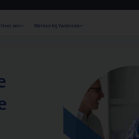
Over ons
Werken bij Vanbreda
e
e