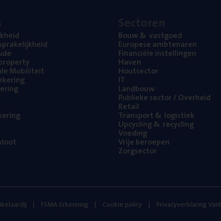
s
Sec­to­ren
jk­heid
Bouw
&
vastgoed
pra­ke­lijk­heid
Euro­pe­se ambtenaren
ude
Finan­ci­ë­le instellingen
l property
Haven
na­le Mobiliteit
Hout­sec­tor
e­ke­ring
IT
e­ring
Land­bouw
Publie­ke sec­tor / Overheid
Retail
ke­ring
Trans­port
&
logistiek
Upcy­cling
&
recycling
Voe­ding
loot
Vrije beroe­pen
Zorg­sec­tor
kelaardij
FSMA Erkenning
Cookie policy
Privacyverklaring Va