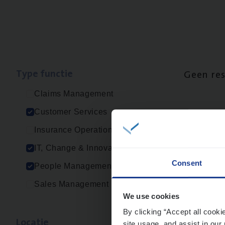
Type func­tie
Geen re
Claims Management
Customer Services
Insurance Operations
IT, Change & Innovation
Consent
People Management
Sales Management
We use cookies
By clicking “Accept all cooki
Loca­tie
site usage, and assist in our 