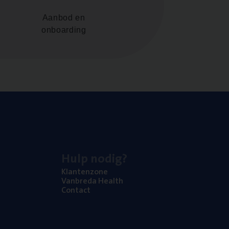
Aanbod en
onboarding
Hulp nodig?
Klan­ten­zo­ne
Van­b­re­da Health
Con­tact