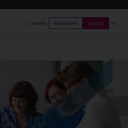
Zoeken
Ik ben klant
Contact
NL