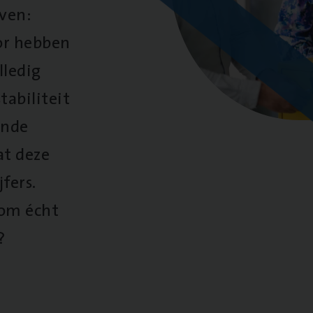
oven:
oor hebben
lledig
tabiliteit
ende
at deze
fers.
 om écht
?