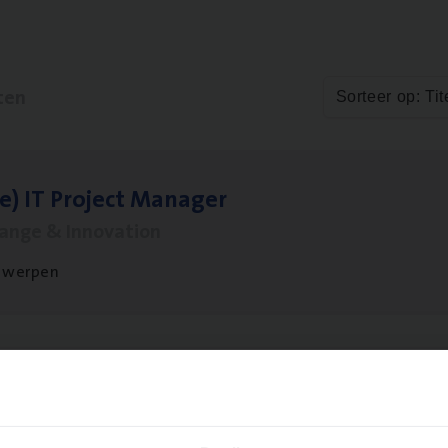
ten
Sorteer op: Tit
le)
IT
Pro­ject Manager
hange & Innovation
twerpen
­ness Mana­ger Mari­ne Cargo
le Management, Sales Management