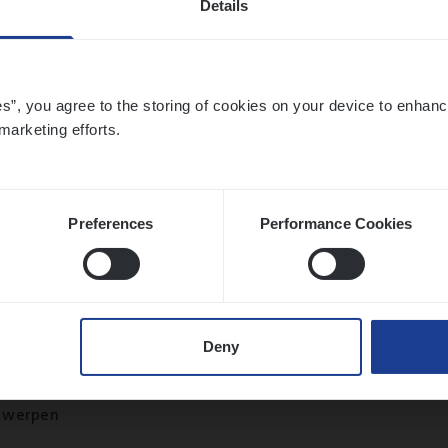
Details
twerpen
es”, you agree to the storing of cookies on your device to enhanc
marketing efforts.
si­ness Analyst
hange & Innovation
twerpen
Preferences
Performance Cookies
 Ana­lyst
Deny
hange & Innovation
twerpen