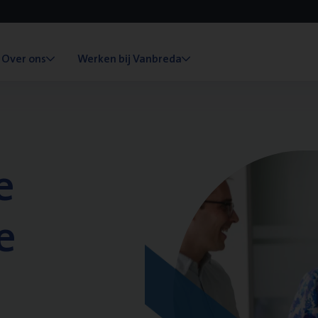
Over ons
Werken bij Vanbreda
e
e