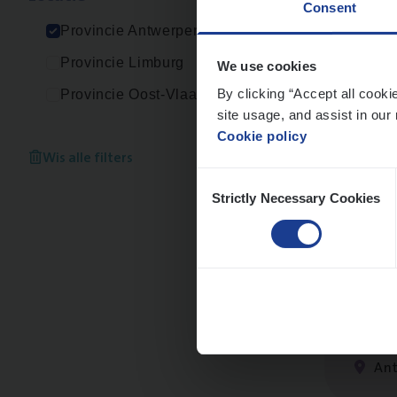
Consent
An
Provincie Antwerpen
Provincie Limburg
We use cookies
By clicking “Accept all cooki
Provincie Oost-Vlaanderen
site usage, and assist in our 
IT
Bu
Cookie policy
IT, C
Wis alle filters
Consent
An
Strictly Necessary Cookies
Selection
Test
IT, C
An