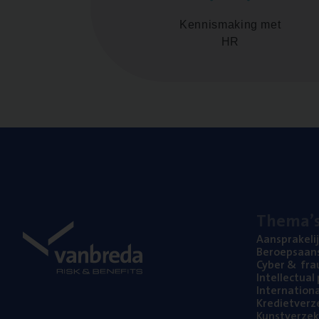
Kennismaking met
HR
The­ma’
Aan­spra­ke­li
Beroeps­aan­s
Cyber
&
fra
Intel­lec­tu­a
Inter­na­ti­o­
Kre­diet­ver­z
Kunst­ver­ze­k