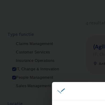
4 resulta
Type func­tie
Claims Management
(Agi­
Customer Services
IT, C
Insurance Operations
An
IT, Change & Innovation
People Management
Sales Management
Busi
Peop
Loca­tie