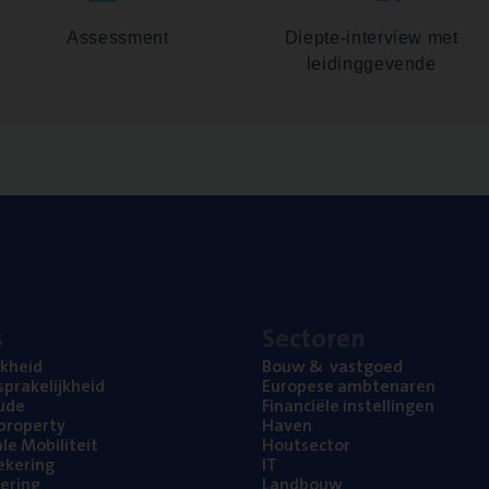
Assessment
Diepte-interview met
leidinggevende
s
Sec­to­ren
jk­heid
Bouw
&
vastgoed
pra­ke­lijk­heid
Euro­pe­se ambtenaren
ude
Finan­ci­ë­le instellingen
l property
Haven
na­le Mobiliteit
Hout­sec­tor
e­ke­ring
IT
e­ring
Land­bouw