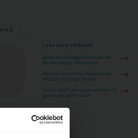
el A-Z
Lees onze verhalen
Meer dan collega’s: hoe Julie en
Aurélie elkaar versterken
Mathias houdt van diepgaande
dossiers én droge humor
Thalia zoekt graag oplossingen, in
games én op het werk