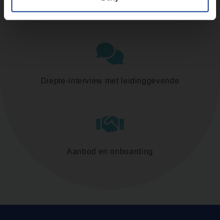
Assessment
Diepte-interview met leidinggevende
Aanbod en onboarding