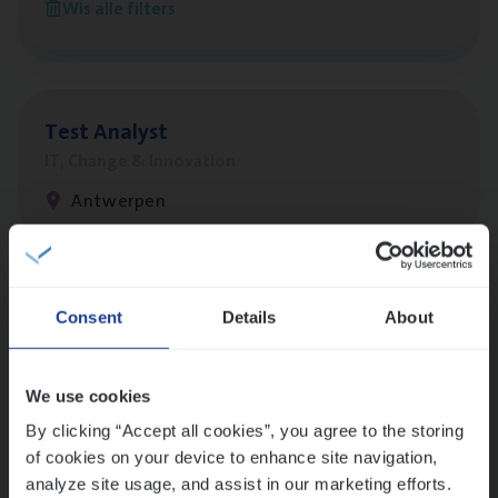
Wis alle filters
Antwerpen
Test Ana­lyst
IT, Change & Innovation
Antwerpen
Lees onze verhalen
Consent
Details
About
Meer dan collega’s: hoe Julie en Aurélie elkaar
versterken
We use cookies
Mathias houdt van diepgaande dossiers én droge
humor
By clicking “Accept all cookies”, you agree to the storing
of cookies on your device to enhance site navigation,
Thalia zoekt graag oplossingen, in games én op het
analyze site usage, and assist in our marketing efforts.
werk