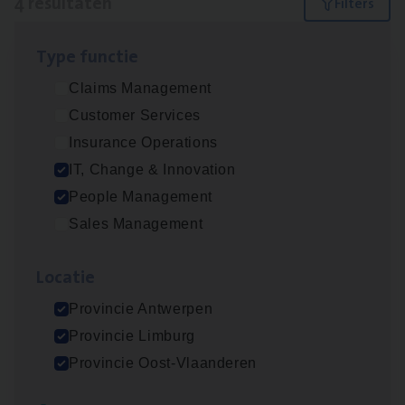
4 resultaten
Filters
Type func­tie
IT
Busi­ness Analyst
Claims Management
IT, Change & Innovation
Customer Services
Antwerpen
Insurance Operations
IT, Change & Innovation
People Management
(Agi­le)
IT
Pro­ject Manager
Sales Management
IT, Change & Innovation
Loca­tie
Antwerpen
Provincie Antwerpen
Provincie Limburg
Busi­ness Mana­ger Mari­ne Cargo
Provincie Oost-Vlaanderen
People Management, Sales Management