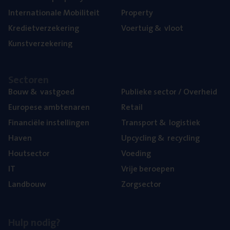
Inter­na­ti­o­na­le Mobiliteit
Pro­per­ty
Kre­diet­ver­ze­ke­ring
Voer­tuig
&
vloot
Kunst­ver­ze­ke­ring
Sec­to­ren
Bouw
&
vastgoed
Publie­ke sec­tor / Overheid
Euro­pe­se ambtenaren
Retail
Finan­ci­ë­le instellingen
Trans­port
&
logistiek
Haven
Upcy­cling
&
recycling
Hout­sec­tor
Voe­ding
IT
Vrije beroe­pen
Land­bouw
Zorg­sec­tor
Hulp nodig?