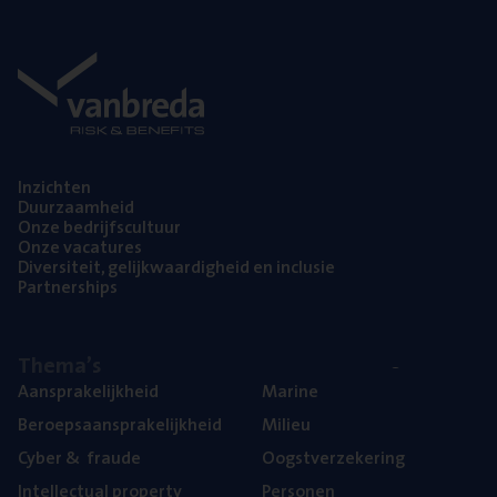
Inzich­ten
Duur­zaam­heid
Onze bedrijfs­cul­tuur
Onze vaca­tu­res
Diver­si­teit, gelijk­waar­dig­heid en inclusie
Part­ner­ships
The­ma’s
Aan­spra­ke­lijk­heid
Mari­ne
Beroeps­aan­spra­ke­lijk­heid
Mili­eu
Cyber
&
fraude
Oogst­ver­ze­ke­ring
Intel­lec­tu­al property
Per­so­nen