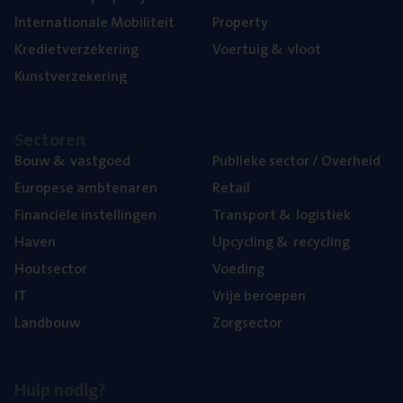
Inter­na­ti­o­na­le Mobiliteit
Pro­per­ty
Kre­diet­ver­ze­ke­ring
Voer­tuig
&
vloot
Kunst­ver­ze­ke­ring
Sec­to­ren
Bouw
&
vastgoed
Publie­ke sec­tor / Overheid
Euro­pe­se ambtenaren
Retail
Finan­ci­ë­le instellingen
Trans­port
&
logistiek
Haven
Upcy­cling
&
recycling
Hout­sec­tor
Voe­ding
IT
Vrije beroe­pen
Land­bouw
Zorg­sec­tor
Hulp nodig?