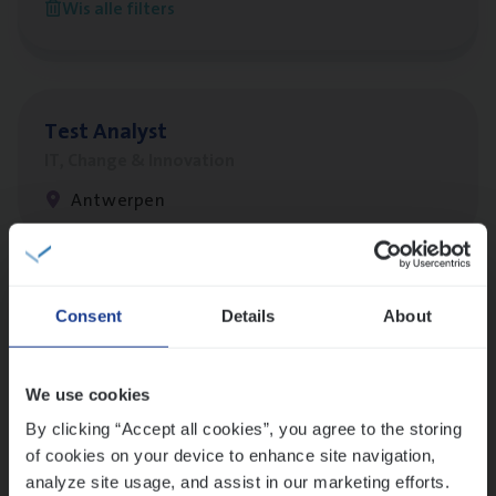
Wis alle filters
Antwerpen
Test Ana­lyst
IT, Change & Innovation
Antwerpen
Lees onze verhalen
Consent
Details
About
Meer dan collega’s: hoe Julie en Aurélie elkaar
versterken
We use cookies
Mathias houdt van diepgaande dossiers én droge
humor
By clicking “Accept all cookies”, you agree to the storing
of cookies on your device to enhance site navigation,
Thalia zoekt graag oplossingen, in games én op het
analyze site usage, and assist in our marketing efforts.
werk