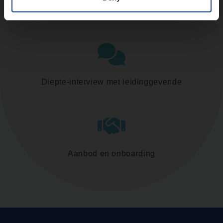
Assessment
Diepte-interview met leidinggevende
Aanbod en onboarding