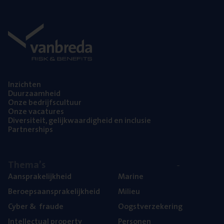
Inzich­ten
Duur­zaam­heid
Onze bedrijfs­cul­tuur
Onze vaca­tu­res
Diver­si­teit, gelijk­waar­dig­heid en inclusie
Part­ner­ships
The­ma’s
Aan­spra­ke­lijk­heid
Mari­ne
Beroeps­aan­spra­ke­lijk­heid
Mili­eu
Cyber
&
fraude
Oogst­ver­ze­ke­ring
Intel­lec­tu­al property
Per­so­nen