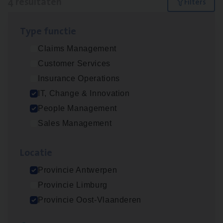
4 resultaten
Filters
Type func­tie
(Agi­le)
IT
Pro­ject Manager
Claims Management
IT, Change & Innovation
Customer Services
Antwerpen
Insurance Operations
IT, Change & Innovation
People Management
Busi­ness Mana­ger Mari­ne Cargo
Sales Management
People Management, Sales Management
Loca­tie
Antwerpen
Provincie Antwerpen
Provincie Limburg
IT
Busi­ness Analyst
Provincie Oost-Vlaanderen
IT, Change & Innovation