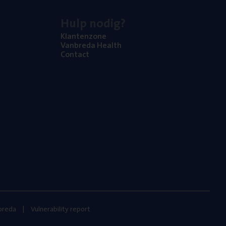
Hulp nodig?
Klan­ten­zo­ne
Van­b­re­da Health
Con­tact
nbreda
Vulnerability report