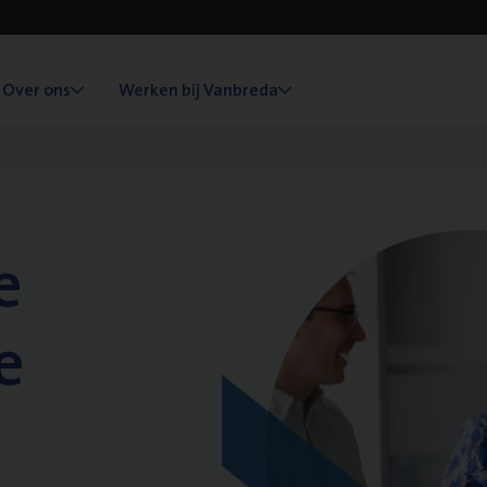
Over ons
Werken bij Vanbreda
e
e