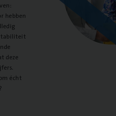
oven:
oor hebben
lledig
tabiliteit
ende
at deze
fers.
 om écht
?