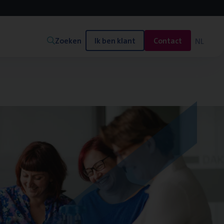
Zoeken
Ik ben klant
Contact
NL