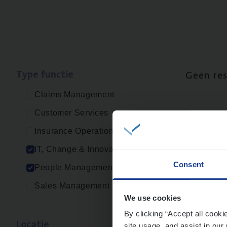
Type func­tie
Geen re
Claims Management
Customer Services
Insurance Operations
IT, Change & Innovation
Consent
People Management
Sales Management
We use cookies
By clicking “Accept all cooki
Loca­tie
site usage, and assist in our 