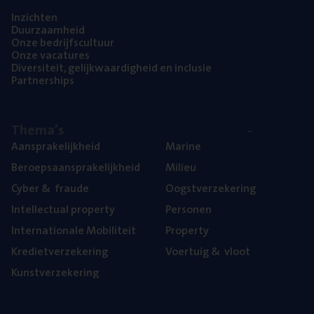
Inzich­ten
Duur­zaam­heid
Onze bedrijfs­cul­tuur
Onze vaca­tu­res
Diver­si­teit, gelijk­waar­dig­heid en inclusie
Part­ner­ships
The­ma’s
Aan­spra­ke­lijk­heid
Mari­ne
Beroeps­aan­spra­ke­lijk­heid
Mili­eu
Cyber
&
fraude
Oogst­ver­ze­ke­ring
Intel­lec­tu­al property
Per­so­nen
Inter­na­ti­o­na­le Mobiliteit
Pro­per­ty
Kre­diet­ver­ze­ke­ring
Voer­tuig
&
vloot
Kunst­ver­ze­ke­ring