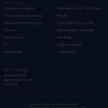
Sec­to­ren
Bouw
&
vastgoed
Publie­ke sec­tor / Overheid
Euro­pe­se ambtenaren
Retail
Finan­ci­ë­le instellingen
Trans­port
&
logistiek
Haven
Upcy­cling
&
recycling
Hout­sec­tor
Voe­ding
IT
Vrije beroe­pen
Land­bouw
Zorg­sec­tor
Hulp nodig?
Klan­ten­zo­ne
Van­b­re­da Health
Con­tact
© 2026 Vanbreda Risk & Benefits
Gedragsregels verzekeringsmakelaardij