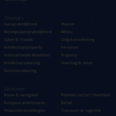
The­ma’s
Aan­spra­ke­lijk­heid
Mari­ne
Beroeps­aan­spra­ke­lijk­heid
Mili­eu
Cyber
&
fraude
Oogst­ver­ze­ke­ring
Intel­lec­tu­al property
Per­so­nen
Inter­na­ti­o­na­le Mobiliteit
Pro­per­ty
Kre­diet­ver­ze­ke­ring
Voer­tuig
&
vloot
Kunst­ver­ze­ke­ring
Sec­to­ren
Bouw
&
vastgoed
Publie­ke sec­tor / Overheid
Euro­pe­se ambtenaren
Retail
Finan­ci­ë­le instellingen
Trans­port
&
logistiek