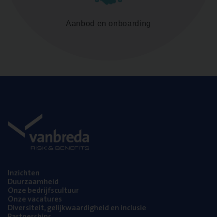
Aanbod en onboarding
Inzich­ten
Duur­zaam­heid
Onze bedrijfs­cul­tuur
Onze vaca­tu­res
Diver­si­teit, gelijk­waar­dig­heid en inclusie
Part­ner­ships