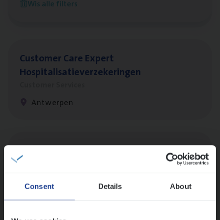
Wis alle filters
Antwerpen
Cus­to­mer Care Expert
Hospitalisatieverzekeringen
Customer Services
Antwerpen
Insu­ran­ce Bro­ker
KMO
Sales Management
Antwerpen
Consent
Details
About