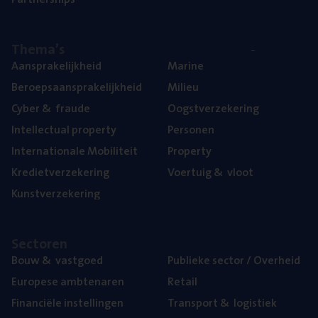
The­ma’s
Aan­spra­ke­lijk­heid
Mari­ne
Beroeps­aan­spra­ke­lijk­heid
Mili­eu
Cyber
&
fraude
Oogst­ver­ze­ke­ring
Intel­lec­tu­al property
Per­so­nen
Inter­na­ti­o­na­le Mobiliteit
Pro­per­ty
Kre­diet­ver­ze­ke­ring
Voer­tuig
&
vloot
Kunst­ver­ze­ke­ring
Sec­to­ren
Bouw
&
vastgoed
Publie­ke sec­tor / Overheid
Euro­pe­se ambtenaren
Retail
Finan­ci­ë­le instellingen
Trans­port
&
logistiek