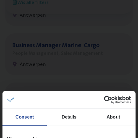
Wis alle filters
Sales Management
Antwerpen
Busi­ness Mana­ger Mari­ne Cargo
People Management, Sales Management
Antwerpen
Insu­ran­ce Bro­ker Trans­port
&
Logistiek
Sales Management
Antwerpen
Consent
Details
About