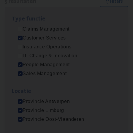
5 resultaten
Filters
Type func­tie
Insu­ran­ce Bro­ker
KMO
Claims Management
Sales Management
Customer Services
Antwerpen
Insurance Operations
IT, Change & Innovation
People Management
Cus­to­mer Care Expert
Sales Management
Hospitalisatieverzekeringen
Customer Services
Loca­tie
Antwerpen
Provincie Antwerpen
Provincie Limburg
Provincie Oost-Vlaanderen
Cor­po­ra­te Insu­ran­ce Bro­ker Property