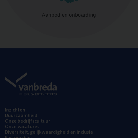
Aanbod en onboarding
Inzich­ten
Duur­zaam­heid
Onze bedrijfs­cul­tuur
Onze vaca­tu­res
Diver­si­teit, gelijk­waar­dig­heid en inclusie
Part­ner­ships