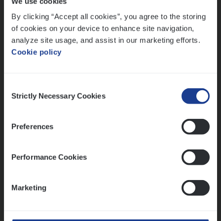
We use cookies
Lees onze verhalen
By clicking “Accept all cookies”, you agree to the storing
Meer dan collega’s: hoe Julie en Aurélie elkaar
of cookies on your device to enhance site navigation,
versterken
analyze site usage, and assist in our marketing efforts.
Cookie policy
Mathias houdt van diepgaande dossiers én droge
humor
Thalia zoekt graag oplossingen, in games én op het
Consent
werk
Strictly Necessary Cookies
Selection
Preferences
Ons sollicitatieproces
Performance Cookies
Marketing