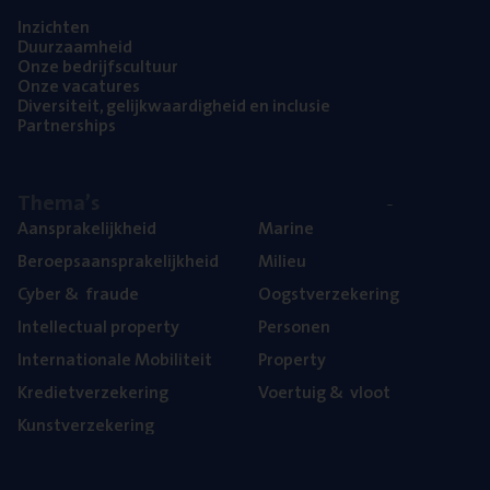
Inzich­ten
Duur­zaam­heid
Onze bedrijfs­cul­tuur
Onze vaca­tu­res
Diver­si­teit, gelijk­waar­dig­heid en inclusie
Part­ner­ships
The­ma’s
Aan­spra­ke­lijk­heid
Mari­ne
Beroeps­aan­spra­ke­lijk­heid
Mili­eu
Cyber
&
fraude
Oogst­ver­ze­ke­ring
Intel­lec­tu­al property
Per­so­nen
Inter­na­ti­o­na­le Mobiliteit
Pro­per­ty
Kre­diet­ver­ze­ke­ring
Voer­tuig
&
vloot
Kunst­ver­ze­ke­ring