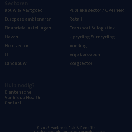
Sec­to­ren
Bouw
&
vastgoed
Publie­ke sec­tor / Overheid
Euro­pe­se ambtenaren
Retail
Finan­ci­ë­le instellingen
Trans­port
&
logistiek
Haven
Upcy­cling
&
recycling
Hout­sec­tor
Voe­ding
IT
Vrije beroe­pen
Land­bouw
Zorg­sec­tor
Hulp nodig?
Klan­ten­zo­ne
Van­b­re­da Health
Con­tact
© 2026 Vanbreda Risk & Benefits
Gedragsregels verzekeringsmakelaardij