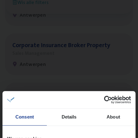
Wis alle filters
Customer Services
Antwerpen
Cor­po­ra­te Insu­ran­ce Bro­ker Property
Sales Management
Antwerpen
Busi­ness Mana­ger Mari­ne Cargo
People Management, Sales Management
Antwerpen
Consent
Details
About