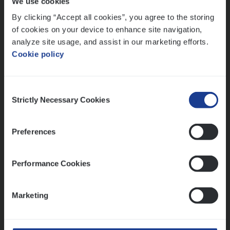
We use cookies
Lees onze verhalen
By clicking “Accept all cookies”, you agree to the storing
Meer dan collega’s: hoe Julie en Aurélie elkaar
of cookies on your device to enhance site navigation,
versterken
analyze site usage, and assist in our marketing efforts.
Cookie policy
Mathias houdt van diepgaande dossiers én droge
humor
Thalia zoekt graag oplossingen, in games én op het
Consent
werk
Strictly Necessary Cookies
Selection
Preferences
Ons sollicitatieproces
Performance Cookies
Marketing