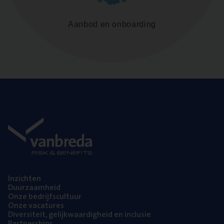
Aanbod en onboarding
Inzich­ten
Duur­zaam­heid
Onze bedrijfs­cul­tuur
Onze vaca­tu­res
Diver­si­teit, gelijk­waar­dig­heid en inclusie
Part­ner­ships