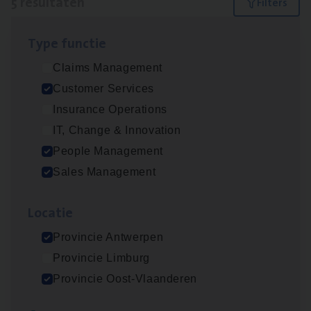
5 resultaten
Filters
Type func­tie
Insu­ran­ce Bro­ker Trans­port
&
Logistiek
Claims Management
Sales Management
Customer Services
Antwerpen
Insurance Operations
IT, Change & Innovation
People Management
Insu­ran­ce Bro­ker
KMO
Sales Management
Sales Management
Loca­tie
Antwerpen
Provincie Antwerpen
Provincie Limburg
Cus­to­mer Care Expert
Provincie Oost-Vlaanderen
Hospitalisatieverzekeringen