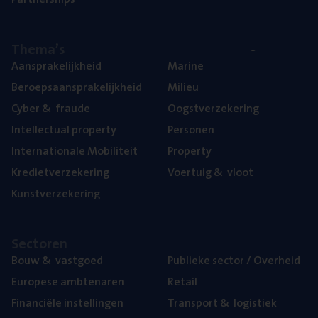
The­ma’s
Aan­spra­ke­lijk­heid
Mari­ne
Beroeps­aan­spra­ke­lijk­heid
Mili­eu
Cyber
&
fraude
Oogst­ver­ze­ke­ring
Intel­lec­tu­al property
Per­so­nen
Inter­na­ti­o­na­le Mobiliteit
Pro­per­ty
Kre­diet­ver­ze­ke­ring
Voer­tuig
&
vloot
Kunst­ver­ze­ke­ring
Sec­to­ren
Bouw
&
vastgoed
Publie­ke sec­tor / Overheid
Euro­pe­se ambtenaren
Retail
Finan­ci­ë­le instellingen
Trans­port
&
logistiek