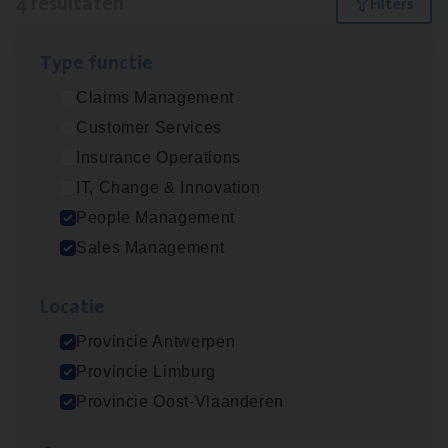
4 resultaten
Filters
Type func­tie
Insu­ran­ce Bro­ker
KMO
Claims Management
Sales Management
Customer Services
Antwerpen
Insurance Operations
IT, Change & Innovation
People Management
Cor­po­ra­te Insu­ran­ce Bro­ker Property
Sales Management
Sales Management
Loca­tie
Antwerpen
Provincie Antwerpen
Provincie Limburg
Busi­ness Mana­ger Mari­ne Cargo
Provincie Oost-Vlaanderen
People Management, Sales Management