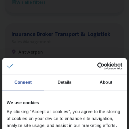
Wis alle filters
Antwerpen
Insu­ran­ce Bro­ker Trans­port
&
Logistiek
Sales Management
Antwerpen
Lees onze verhalen
Consent
Details
About
Meer dan collega’s: hoe Julie en Aurélie elkaar
versterken
We use cookies
Mathias houdt van diepgaande dossiers én droge
humor
By clicking “Accept all cookies”, you agree to the storing
of cookies on your device to enhance site navigation,
Thalia zoekt graag oplossingen, in games én op het
analyze site usage, and assist in our marketing efforts.
werk