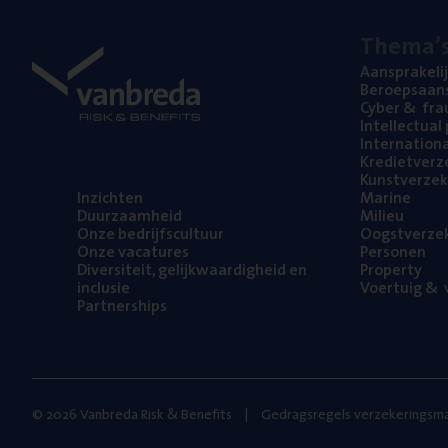
The­ma’
Aan­spra­ke­li
Beroeps­aan­s
Cyber
&
fra
Intel­lec­tu­a
Inter­na­ti­o­
Kre­diet­ver­z
Kunst­ver­ze­k
Inzich­ten
Mari­ne
Duur­zaam­heid
Mili­eu
Onze bedrijfs­cul­tuur
Oogst­ver­ze­
Onze vaca­tu­res
Per­so­nen
Diver­si­teit, gelijk­waar­dig­heid en
Pro­per­ty
inclusie
Voer­tuig
&
v
Part­ner­ships
© 2026 Vanbreda Risk & Benefits
Gedragsregels verzekeringsma