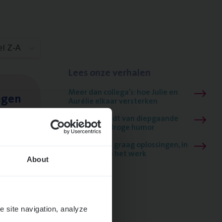
el Z-A
Lees onze verhalen
Meer dan collega’s: hoe Julie en
ngen
Aurélie elkaar versterken
Mathias houdt van diepgaande
dossiers én droge humor
Thalia zoekt graag oplossingen, in
games én op het werk
About
e site navigation, analyze