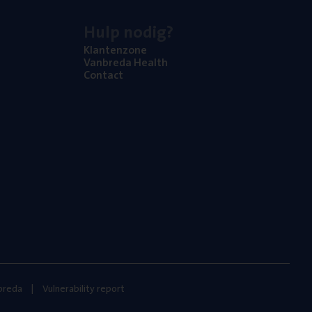
Hulp nodig?
Klan­ten­zo­ne
Van­b­re­da Health
Con­tact
nbreda
Vulnerability report