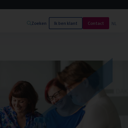
Zoeken
Ik ben klant
Contact
NL