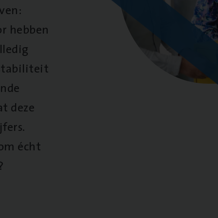
oven:
oor hebben
lledig
tabiliteit
ende
at deze
fers.
 om écht
?