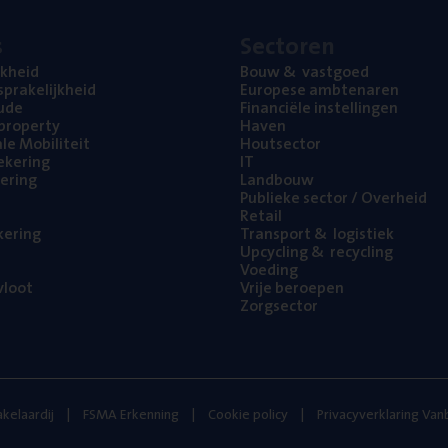
s
Sec­to­ren
jk­heid
Bouw
&
vastgoed
pra­ke­lijk­heid
Euro­pe­se ambtenaren
ude
Finan­ci­ë­le instellingen
l property
Haven
na­le Mobiliteit
Hout­sec­tor
e­ke­ring
IT
e­ring
Land­bouw
Publie­ke sec­tor / Overheid
Retail
ke­ring
Trans­port
&
logistiek
Upcy­cling
&
recycling
Voe­ding
loot
Vrije beroe­pen
Zorg­sec­tor
kelaardij
FSMA Erkenning
Cookie policy
Privacyverklaring Va