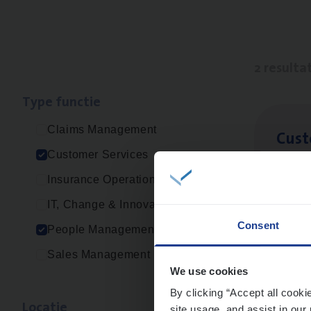
2 resulta
Type func­tie
Claims Management
Cus­
Customer Services
Custo
Insurance Operations
An
IT, Change & Innovation
Consent
People Management
Sales Management
Busi
We use cookies
Peop
By clicking “Accept all cooki
Loca­tie
site usage, and assist in our 