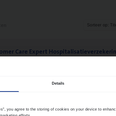
ten
Sorteer op: Tit
to­mer Care Expert Hospitalisatieverzekeri
mer Services
twerpen
Details
­ness Mana­ger Mari­ne Cargo
le Management, Sales Management
es”, you agree to the storing of cookies on your device to enhanc
marketing efforts.