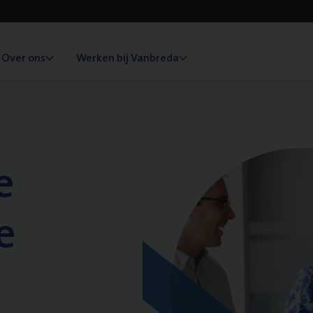
Over ons
Werken bij Vanbreda
e
e