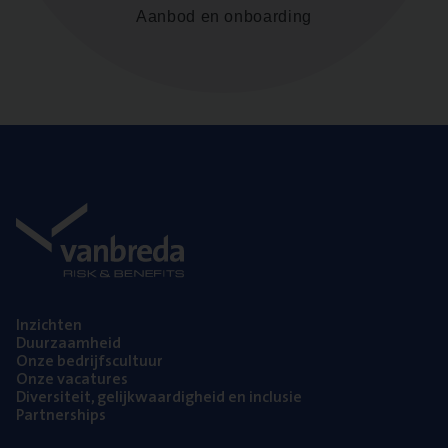
Aanbod en onboarding
Inzich­ten
Duur­zaam­heid
Onze bedrijfs­cul­tuur
Onze vaca­tu­res
Diver­si­teit, gelijk­waar­dig­heid en inclusie
Part­ner­ships