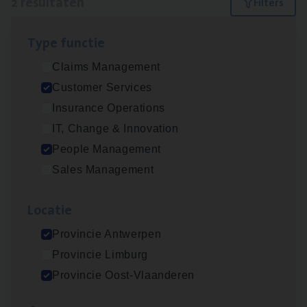
2 resultaten
Filters
Type func­tie
Cus­to­mer Care Expert
Claims Management
Hospitalisatieverzekeringen
Customer Services
Customer Services
Insurance Operations
Antwerpen
IT, Change & Innovation
People Management
Sales Management
Busi­ness Mana­ger Mari­ne Cargo
People Management, Sales Management
Loca­tie
Antwerpen
Provincie Antwerpen
Provincie Limburg
Provincie Oost-Vlaanderen
Lees onze verhalen