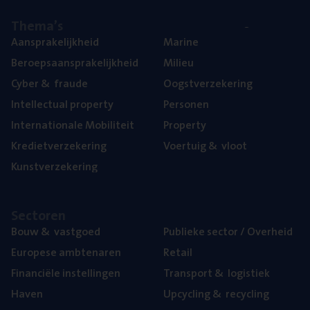
The­ma’s
Aan­spra­ke­lijk­heid
Mari­ne
Beroeps­aan­spra­ke­lijk­heid
Mili­eu
Cyber
&
fraude
Oogst­ver­ze­ke­ring
Intel­lec­tu­al property
Per­so­nen
Inter­na­ti­o­na­le Mobiliteit
Pro­per­ty
Kre­diet­ver­ze­ke­ring
Voer­tuig
&
vloot
Kunst­ver­ze­ke­ring
Sec­to­ren
Bouw
&
vastgoed
Publie­ke sec­tor / Overheid
Euro­pe­se ambtenaren
Retail
Finan­ci­ë­le instellingen
Trans­port
&
logistiek
Haven
Upcy­cling
&
recycling