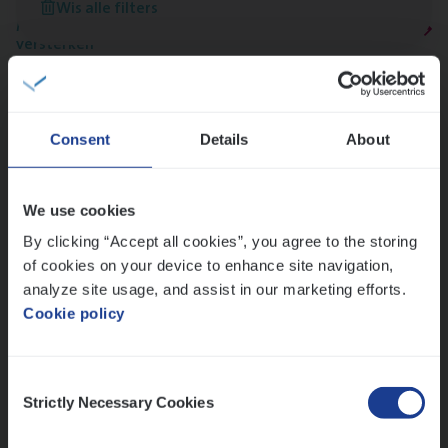
Wis alle filters
Meer dan collega’s: hoe Julie en Aurélie elkaar
versterken
Mathias houdt van diepgaande dossiers én droge
humor
Thalia zoekt graag oplossingen, in games én op het
Consent
Details
About
werk
We use cookies
Ons sollicitatieproces
By clicking “Accept all cookies”, you agree to the storing
of cookies on your device to enhance site navigation,
analyze site usage, and assist in our marketing efforts.
Cookie policy
Consent
Strictly Necessary Cookies
Selection