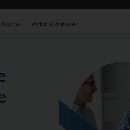
Over ons
Werken bij Vanbreda
e
e