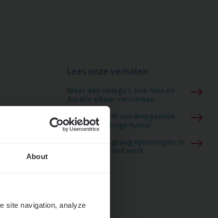
Lees onze verhalen
Meer dan collega’s: hoe Julie en
Aurélie elkaar versterken
Mathias houdt van diepgaande
dossiers én droge humor
Thalia zoekt graag oplossingen, in
games én op het werk
About
e site navigation, analyze