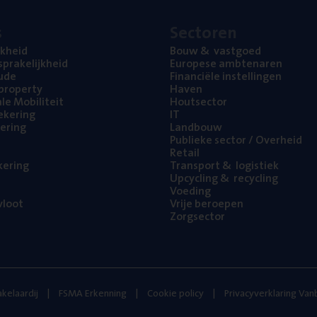
s
Sec­to­ren
jk­heid
Bouw
&
vastgoed
pra­ke­lijk­heid
Euro­pe­se ambtenaren
ude
Finan­ci­ë­le instellingen
l property
Haven
na­le Mobiliteit
Hout­sec­tor
e­ke­ring
IT
e­ring
Land­bouw
Publie­ke sec­tor / Overheid
Retail
ke­ring
Trans­port
&
logistiek
Upcy­cling
&
recycling
Voe­ding
loot
Vrije beroe­pen
Zorg­sec­tor
kelaardij
FSMA Erkenning
Cookie policy
Privacyverklaring Va