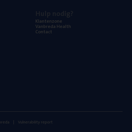
Hulp nodig?
Klan­ten­zo­ne
Van­b­re­da Health
Con­tact
nbreda
Vulnerability report