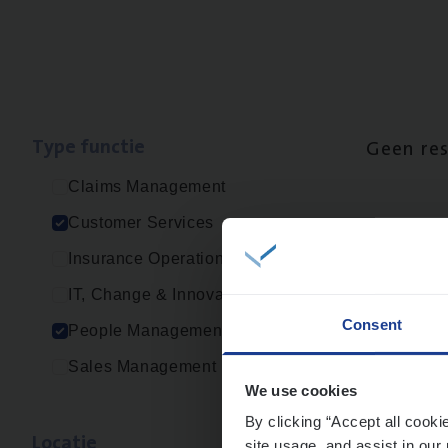
Type func­tie
Geen re
Claims Management
Customer Services
Insurance Operations
IT, Change & Innovation
Consent
People Management
Sales Management
We use cookies
By clicking “Accept all cooki
Loca­tie
site usage, and assist in our 