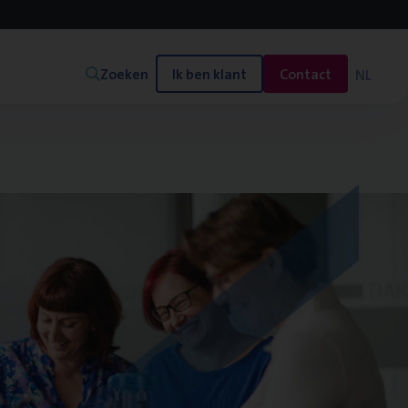
Zoeken
Ik ben klant
Contact
NL