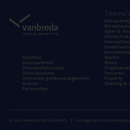
The­ma’
Aan­spra­ke­li
Beroeps­aan­s
Cyber
&
fra
Intel­lec­tu­a
Inter­na­ti­o­
Kre­diet­ver­z
Kunst­ver­ze­k
Inzich­ten
Mari­ne
Duur­zaam­heid
Mili­eu
Onze bedrijfs­cul­tuur
Oogst­ver­ze­
Onze vaca­tu­res
Per­so­nen
Diver­si­teit, gelijk­waar­dig­heid en
Pro­per­ty
inclusie
Voer­tuig
&
v
Part­ner­ships
© 2026 Vanbreda Risk & Benefits
Gedragsregels verzekeringsma