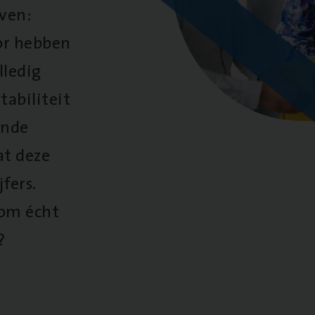
oven:
oor hebben
lledig
tabiliteit
ende
at deze
fers.
 om écht
?