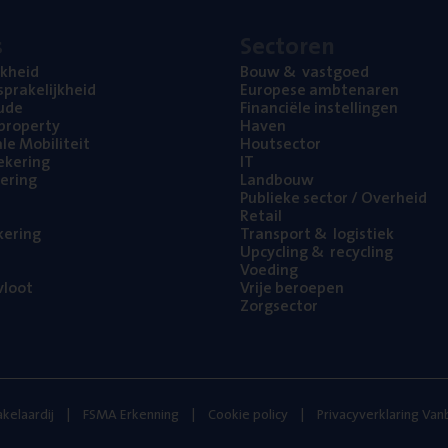
s
Sec­to­ren
jk­heid
Bouw
&
vastgoed
pra­ke­lijk­heid
Euro­pe­se ambtenaren
ude
Finan­ci­ë­le instellingen
l property
Haven
na­le Mobiliteit
Hout­sec­tor
e­ke­ring
IT
e­ring
Land­bouw
Publie­ke sec­tor / Overheid
Retail
ke­ring
Trans­port
&
logistiek
Upcy­cling
&
recycling
Voe­ding
loot
Vrije beroe­pen
Zorg­sec­tor
kelaardij
FSMA Erkenning
Cookie policy
Privacyverklaring Va