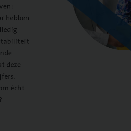
oven:
oor hebben
lledig
tabiliteit
ende
at deze
fers.
 om écht
?