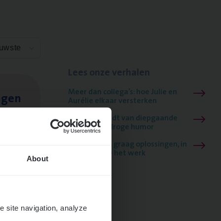
euwste
Lees onze verhalen
Meer dan collega’s: hoe Julie en
ngen
Aurélie elkaar versterken
Mathias houdt van diepgaande
dossiers én droge humor
Thalia zoekt graag oplossingen, in
games én op het werk
About
e site navigation, analyze