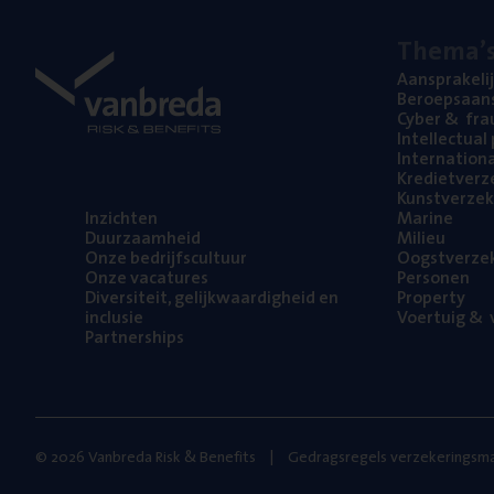
The­ma’
Aan­spra­ke­li
Beroeps­aan­s
Cyber
&
fra
Intel­lec­tu­a
Inter­na­ti­o­
Kre­diet­ver­z
Kunst­ver­ze­k
Inzich­ten
Mari­ne
Duur­zaam­heid
Mili­eu
Onze bedrijfs­cul­tuur
Oogst­ver­ze­
Onze vaca­tu­res
Per­so­nen
Diver­si­teit, gelijk­waar­dig­heid en
Pro­per­ty
inclusie
Voer­tuig
&
v
Part­ner­ships
© 2026 Vanbreda Risk & Benefits
Gedragsregels verzekeringsma