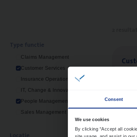
2 resulta
Type func­tie
Claims Management
Cus­
Customer Services
Custo
Insurance Operations
An
IT, Change & Innovation
Consent
People Management
Sales Management
Busi
We use cookies
Peop
By clicking “Accept all cooki
Loca­tie
site usage, and assist in our 