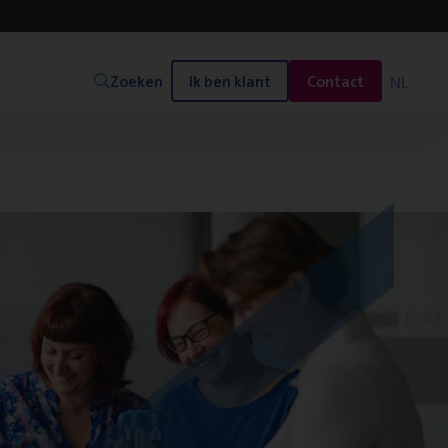
Zoeken
Ik ben klant
Contact
NL