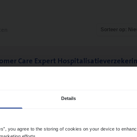
ten
Sorteer op: Ni
to­mer Care Expert Hospitalisatieverzekeri
mer Services
twerpen
Details
­ness Mana­ger Mari­ne Cargo
le Management, Sales Management
es”, you agree to the storing of cookies on your device to enhanc
marketing efforts.