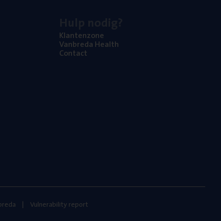
Hulp nodig?
Klan­ten­zo­ne
Van­b­re­da Health
Con­tact
nbreda
Vulnerability report