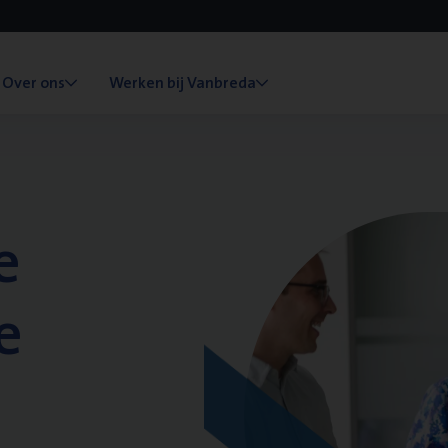
Over ons
Werken bij Vanbreda
e
e