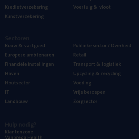
Kre­diet­ver­ze­ke­ring
Voer­tuig
&
vloot
Kunst­ver­ze­ke­ring
Sec­to­ren
Bouw
&
vastgoed
Publie­ke sec­tor / Overheid
Euro­pe­se ambtenaren
Retail
Finan­ci­ë­le instellingen
Trans­port
&
logistiek
Haven
Upcy­cling
&
recycling
Hout­sec­tor
Voe­ding
IT
Vrije beroe­pen
Land­bouw
Zorg­sec­tor
Hulp nodig?
Klan­ten­zo­ne
Van­b­re­da Health