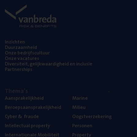
Inzich­ten
Duur­zaam­heid
Onze bedrijfs­cul­tuur
Onze vaca­tu­res
Diver­si­teit, gelijk­waar­dig­heid en inclusie
Part­ner­ships
The­ma’s
Aan­spra­ke­lijk­heid
Mari­ne
Beroeps­aan­spra­ke­lijk­heid
Mili­eu
Cyber
&
fraude
Oogst­ver­ze­ke­ring
Intel­lec­tu­al property
Per­so­nen
Inter­na­ti­o­na­le Mobiliteit
Pro­per­ty