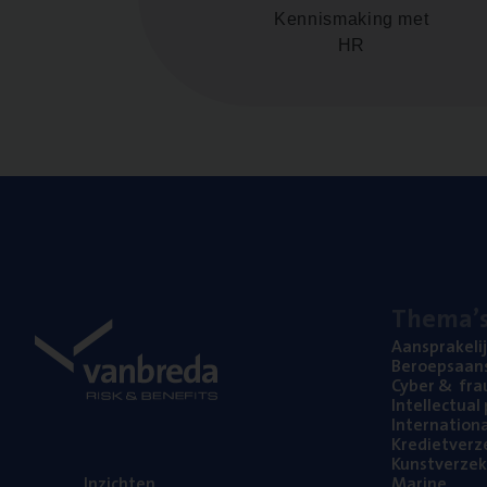
Kennismaking met
HR
The­ma’
Aan­spra­ke­li
Beroeps­aan­s
Cyber
&
fra
Intel­lec­tu­a
Inter­na­ti­o­
Kre­diet­ver­z
Kunst­ver­ze­k
Inzich­ten
Mari­ne