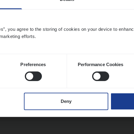
o­ra­te Insu­ran­ce Bro­ker Property
es”, you agree to the storing of cookies on your device to enhanc
s Management
marketing efforts.
twerpen
Preferences
Performance Cookies
­de Expert Fleet
ms Management
Deny
twerpen