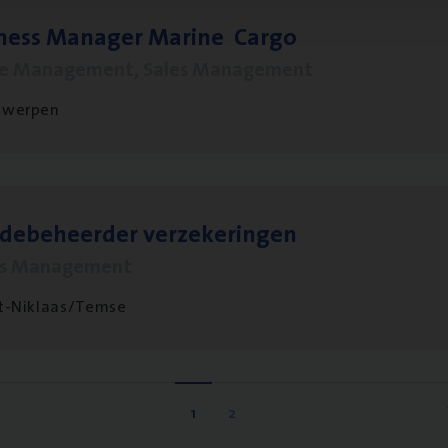
­ness Mana­ger Mari­ne Cargo
le Management, Sales Management
twerpen
­de­be­heer­der verzekeringen
ms Management
t-Niklaas/Temse
1
2