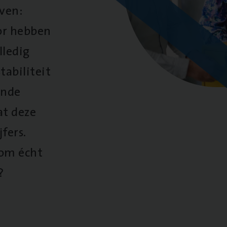
oven:
oor hebben
lledig
tabiliteit
ende
at deze
fers.
 om écht
?