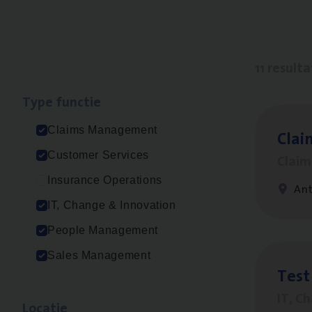
11 result
Type func­tie
Claims Management
Clai
Customer Services
Clai
Insurance Operations
An
IT, Change & Innovation
People Management
Sales Management
Test
IT, C
Loca­tie