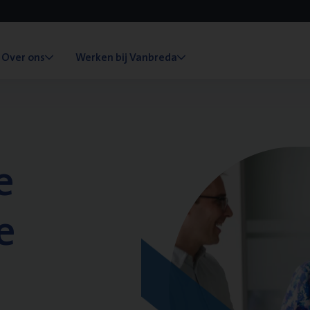
Over ons
Werken bij Vanbreda
e
e