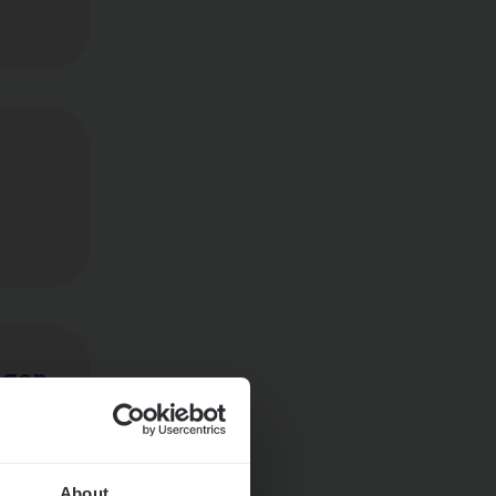
ngen
About