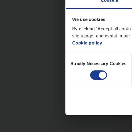
Consent
We use cookies
Cor­p
By clicking “Accept all cooki
Sale
site usage, and assist in our 
Cookie policy
An
Consent
Strictly Necessary Cookies
Selection
Scha
Clai
An