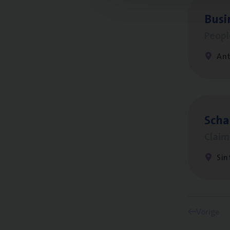
Busi
Peop
An
Scha
Clai
Sin
Vorige