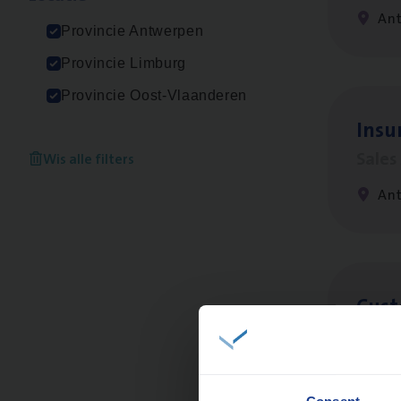
An
Provincie Antwerpen
Provincie Limburg
Provincie Oost-Vlaanderen
Insu
Sale
Wis alle filters
An
Cus­
Custo
An