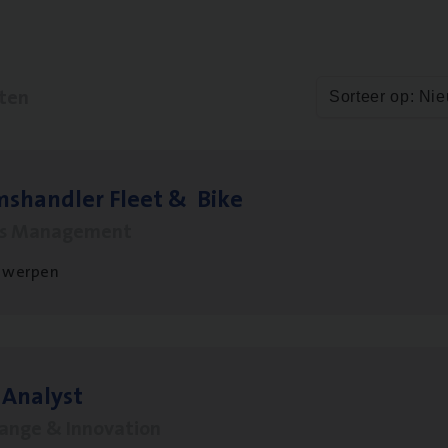
aten
Sorteer op: Ni
ms­hand­ler Fleet
&
Bike
ms Management
twerpen
 Ana­lyst
hange & Innovation