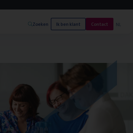
Zoeken
Ik ben klant
Contact
NL