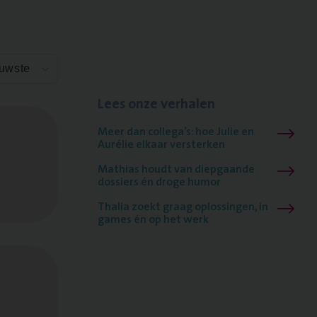
euwste
Lees onze verhalen
Meer dan collega’s: hoe Julie en
Aurélie elkaar versterken
Mathias houdt van diepgaande
dossiers én droge humor
Thalia zoekt graag oplossingen, in
games én op het werk