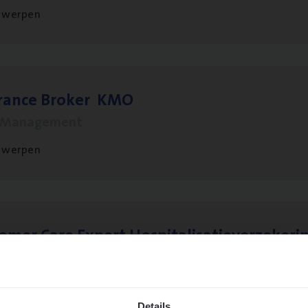
twerpen
­ran­ce Bro­ker
KMO
s Management
twerpen
to­mer Care Expert Hospitalisatieverzekeri
mer Services
twerpen
Details