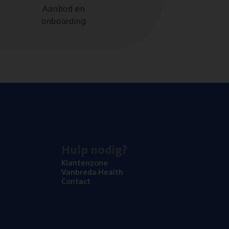
Aanbod en
onboarding
Hulp nodig?
Klan­ten­zo­ne
Van­b­re­da Health
Con­tact