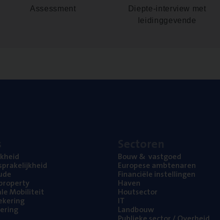
Assessment
Diepte-interview met
leidinggevende
s
Sec­to­ren
jk­heid
Bouw
&
vastgoed
pra­ke­lijk­heid
Euro­pe­se ambtenaren
ude
Finan­ci­ë­le instellingen
l property
Haven
na­le Mobiliteit
Hout­sec­tor
e­ke­ring
IT
e­ring
Land­bouw
Publie­ke sec­tor / Overheid