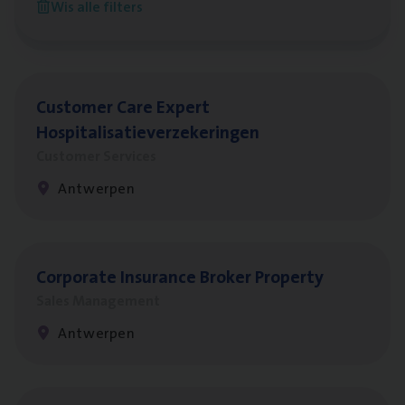
Wis alle filters
Antwerpen
Cus­to­mer Care Expert
Hospitalisatieverzekeringen
Customer Services
Antwerpen
Cor­po­ra­te Insu­ran­ce Bro­ker Property
Sales Management
Antwerpen