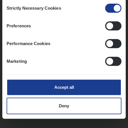
Consent
Strictly Necessary Cookies
Selection
Vorige
Volgende
Preferences
Lees onze verhalen
Performance Cookies
Meer dan collega’s: hoe Julie en Aurélie elkaar
versterken
Marketing
Mathias houdt van diepgaande dossiers én droge
humor
Thalia zoekt graag oplossingen, in games én op het
werk
Accept all
Deny
Ons sollicitatieproces