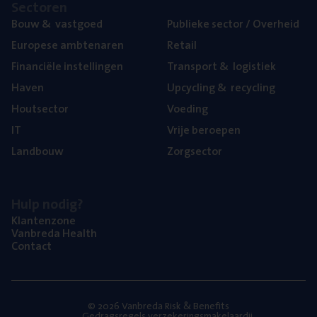
Sec­to­ren
Bouw
&
vastgoed
Publie­ke sec­tor / Overheid
Euro­pe­se ambtenaren
Retail
Finan­ci­ë­le instellingen
Trans­port
&
logistiek
Haven
Upcy­cling
&
recycling
Hout­sec­tor
Voe­ding
IT
Vrije beroe­pen
Land­bouw
Zorg­sec­tor
Hulp nodig?
Klan­ten­zo­ne
Van­b­re­da Health
Con­tact
© 2026 Vanbreda Risk & Benefits
Gedragsregels verzekeringsmakelaardij