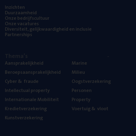
Inzich­ten
Duur­zaam­heid
Onze bedrijfs­cul­tuur
Onze vaca­tu­res
Diver­si­teit, gelijk­waar­dig­heid en inclusie
Part­ner­ships
The­ma’s
Aan­spra­ke­lijk­heid
Mari­ne
Beroeps­aan­spra­ke­lijk­heid
Mili­eu
Cyber
&
fraude
Oogst­ver­ze­ke­ring
Intel­lec­tu­al property
Per­so­nen
Inter­na­ti­o­na­le Mobiliteit
Pro­per­ty
Kre­diet­ver­ze­ke­ring
Voer­tuig
&
vloot
Kunst­ver­ze­ke­ring