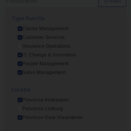
11 resultaten
Filters
Type func­tie
Claims­hand­ler Fleet
&
Bike
Claims Management
Claims Management
Customer Services
Antwerpen
Insurance Operations
IT, Change & Innovation
People Management
Test Ana­lyst
Sales Management
IT, Change & Innovation
Loca­tie
Antwerpen
Provincie Antwerpen
Provincie Limburg
Insu­ran­ce Bro­ker
KMO
Provincie Oost-Vlaanderen
Sales Management