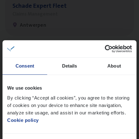
Scha­de Expert Fleet
Claims Management
Antwerpen
Busi­ness Mana­ger Mari­ne Cargo
People Management, Sales Management
Consent
Details
About
Antwerpen
We use cookies
By clicking “Accept all cookies”, you agree to the storing
Scha­de­be­heer­der verzekeringen
of cookies on your device to enhance site navigation,
Claims Management
analyze site usage, and assist in our marketing efforts.
Cookie policy
Sint-Niklaas/Temse