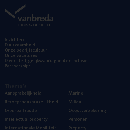
Inzich­ten
Duur­zaam­heid
Onze bedrijfs­cul­tuur
Onze vaca­tu­res
Diver­si­teit, gelijk­waar­dig­heid en inclusie
Part­ner­ships
The­ma’s
Aan­spra­ke­lijk­heid
Mari­ne
Beroeps­aan­spra­ke­lijk­heid
Mili­eu
Cyber
&
fraude
Oogst­ver­ze­ke­ring
Intel­lec­tu­al property
Per­so­nen
Inter­na­ti­o­na­le Mobiliteit
Pro­per­ty