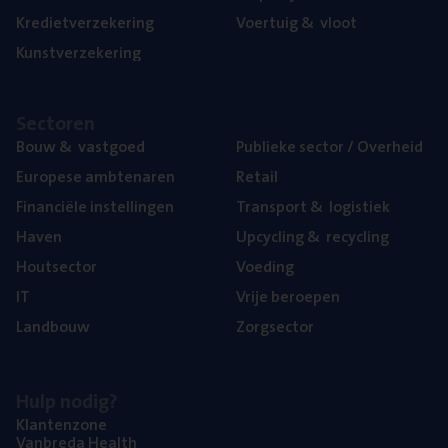
Kre­diet­ver­ze­ke­ring
Voer­tuig
&
vloot
Kunst­ver­ze­ke­ring
Sec­to­ren
Bouw
&
vastgoed
Publie­ke sec­tor / Overheid
Euro­pe­se ambtenaren
Retail
Finan­ci­ë­le instellingen
Trans­port
&
logistiek
Haven
Upcy­cling
&
recycling
Hout­sec­tor
Voe­ding
IT
Vrije beroe­pen
Land­bouw
Zorg­sec­tor
Hulp nodig?
Klan­ten­zo­ne
Van­b­re­da Health