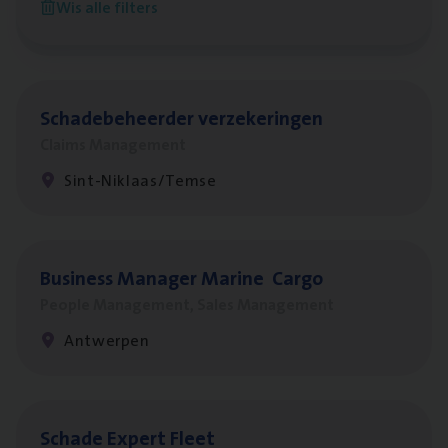
Wis alle filters
Antwerpen
Scha­de­be­heer­der verzekeringen
Claims Management
Sint-Niklaas/Temse
Busi­ness Mana­ger Mari­ne Cargo
People Management, Sales Management
Antwerpen
Scha­de Expert Fleet