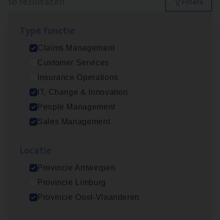
10 resultaten
Filters
Type func­tie
IT
Busi­ness Analyst
Claims Management
IT, Change & Innovation
Customer Services
Antwerpen
Insurance Operations
IT, Change & Innovation
People Management
Insu­ran­ce Bro­ker Trans­port
&
Logistiek
Sales Management
Sales Management
Loca­tie
Antwerpen
Provincie Antwerpen
Provincie Limburg
(Agi­le)
IT
Pro­ject Manager
Provincie Oost-Vlaanderen
IT, Change & Innovation