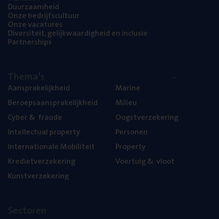
Duur­zaam­heid
Onze bedrijfs­cul­tuur
Onze vaca­tu­res
Diver­si­teit, gelijk­waar­dig­heid en inclusie
Part­ner­ships
The­ma’s
Aan­spra­ke­lijk­heid
Mari­ne
Beroeps­aan­spra­ke­lijk­heid
Mili­eu
Cyber
&
fraude
Oogst­ver­ze­ke­ring
Intel­lec­tu­al property
Per­so­nen
Inter­na­ti­o­na­le Mobiliteit
Pro­per­ty
Kre­diet­ver­ze­ke­ring
Voer­tuig
&
vloot
Kunst­ver­ze­ke­ring
Sec­to­ren