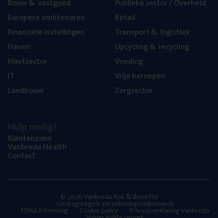
Bouw
&
vastgoed
Publie­ke sec­tor / Overheid
Euro­pe­se ambtenaren
Retail
Finan­ci­ë­le instellingen
Trans­port
&
logistiek
Haven
Upcy­cling
&
recycling
Hout­sec­tor
Voe­ding
IT
Vrije beroe­pen
Land­bouw
Zorg­sec­tor
Hulp nodig?
Klan­ten­zo­ne
Van­b­re­da Health
Con­tact
© 2026 Vanbreda Risk & Benefits
Gedragsregels verzekeringsmakelaardij
FSMA Erkenning
Cookie policy
Privacyverklaring Vanbreda
Vulnerability report