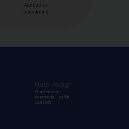
Aanbod en
onboarding
Hulp nodig?
Klan­ten­zo­ne
Van­b­re­da Health
Con­tact