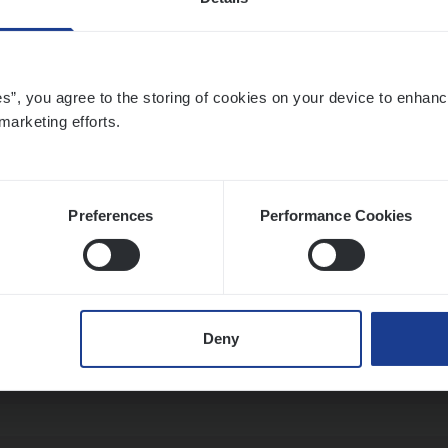
­de Expert Fleet
es”, you agree to the storing of cookies on your device to enhanc
ms Management
marketing efforts.
twerpen
Preferences
Performance Cookies
­ness Mana­ger Mari­ne Cargo
le Management, Sales Management
Deny
twerpen