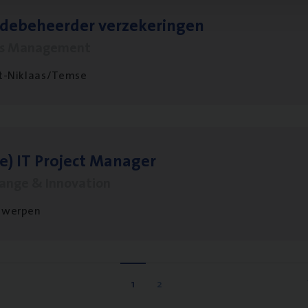
­de­be­heer­der verzekeringen
ms Management
t-Niklaas/Temse
le)
IT
Pro­ject Manager
hange & Innovation
twerpen
1
2