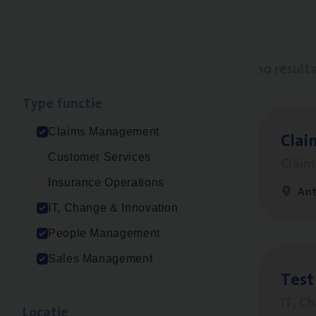
10 result
Type func­tie
Claims Management
Clai
Customer Services
Clai
Insurance Operations
An
IT, Change & Innovation
People Management
Sales Management
Test
IT, C
Loca­tie