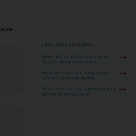
euwste
Lees onze verhalen
Meer dan collega’s: hoe Julie en
Aurélie elkaar versterken
Mathias houdt van diepgaande
dossiers én droge humor
Thalia zoekt graag oplossingen, in
games én op het werk