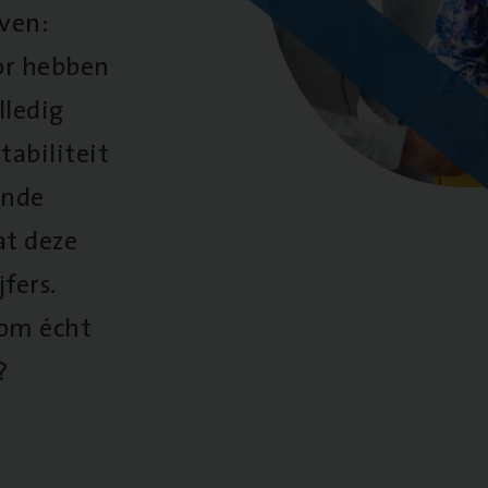
oven:
oor hebben
lledig
tabiliteit
ende
at deze
fers.
 om écht
?