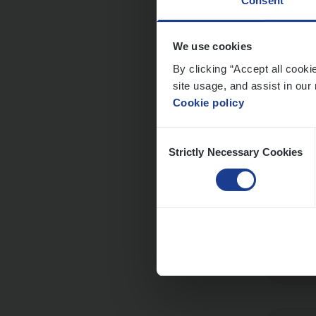
Consent
We use cookies
Scha
By clicking “Accept all cooki
Clai
site usage, and assist in our 
Cookie policy
An
Consent
Strictly Necessary Cookies
Selection
Busi
Peop
An