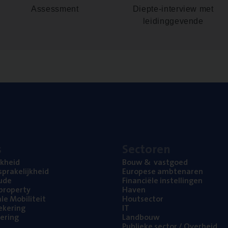
Assessment
Diepte-interview met
leidinggevende
s
Sec­to­ren
jk­heid
Bouw
&
vastgoed
pra­ke­lijk­heid
Euro­pe­se ambtenaren
ude
Finan­ci­ë­le instellingen
l property
Haven
na­le Mobiliteit
Hout­sec­tor
e­ke­ring
IT
e­ring
Land­bouw
Publie­ke sec­tor / Overheid