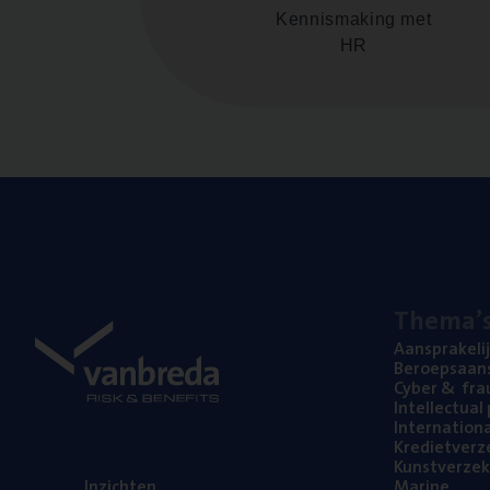
Kennismaking met
HR
The­ma’
Aan­spra­ke­li
Beroeps­aan­s
Cyber
&
fra
Intel­lec­tu­a
Inter­na­ti­o­
Kre­diet­ver­z
Kunst­ver­ze­k
Inzich­ten
Mari­ne