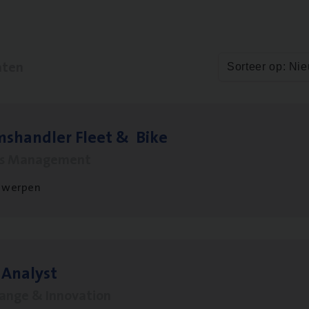
aten
Sorteer op: Ni
ms­hand­ler Fleet
&
Bike
ms Management
twerpen
 Ana­lyst
hange & Innovation