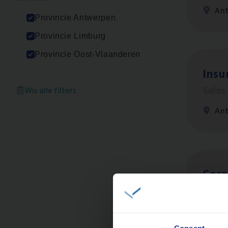
An
Provincie Antwerpen
Provincie Limburg
Provincie Oost-Vlaanderen
Insu
Sale
Wis alle filters
An
Cor­p
Sale
An