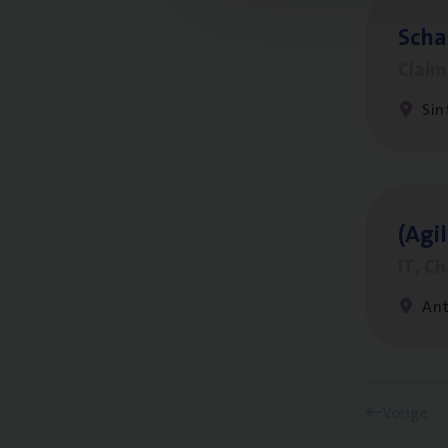
Scha
Clai
Sin
(Agi­
IT, C
An
Vorige