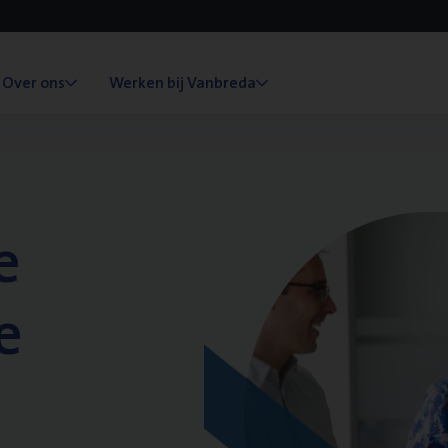
Over ons
Werken bij Vanbreda
e
e