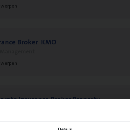
twerpen
­ran­ce Bro­ker
KMO
s Management
twerpen
o­ra­te Insu­ran­ce Bro­ker Property
s Management
twerpen
Details