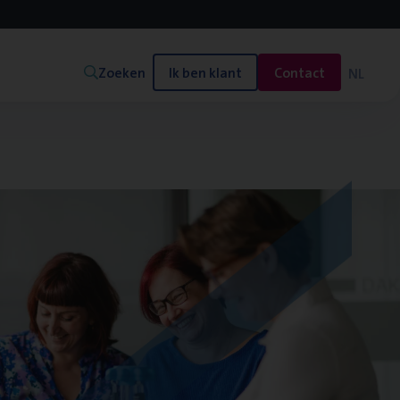
Zoeken
Ik ben klant
Contact
NL