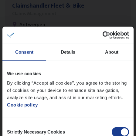
Claims­hand­ler Fleet
&
Bike
Claims Management
Antwerpen
Busi­ness Mana­ger Mari­ne Cargo
Consent
Details
About
People Management, Sales Management
Antwerpen
We use cookies
By clicking “Accept all cookies”, you agree to the storing
of cookies on your device to enhance site navigation,
analyze site usage, and assist in our marketing efforts.
(Agi­le)
IT
Pro­ject Manager
Cookie policy
IT, Change & Innovation
Antwerpen
Consent
Strictly Necessary Cookies
Selection