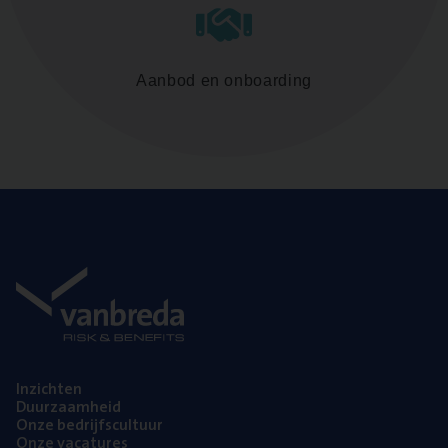
Aanbod en onboarding
Inzich­ten
Duur­zaam­heid
Onze bedrijfs­cul­tuur
Onze vaca­tu­res