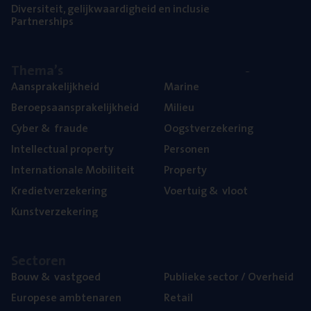
Diver­si­teit, gelijk­waar­dig­heid en inclusie
Part­ner­ships
The­ma’s
Aan­spra­ke­lijk­heid
Mari­ne
Beroeps­aan­spra­ke­lijk­heid
Mili­eu
Cyber
&
fraude
Oogst­ver­ze­ke­ring
Intel­lec­tu­al property
Per­so­nen
Inter­na­ti­o­na­le Mobiliteit
Pro­per­ty
Kre­diet­ver­ze­ke­ring
Voer­tuig
&
vloot
Kunst­ver­ze­ke­ring
Sec­to­ren
Bouw
&
vastgoed
Publie­ke sec­tor / Overheid
Euro­pe­se ambtenaren
Retail