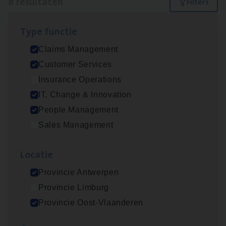
8 resultaten
Filters
Type func­tie
Test Ana­lyst
Claims Management
IT, Change & Innovation
Customer Services
Antwerpen
Insurance Operations
IT, Change & Innovation
People Management
Scha­de­be­heer­der verzekeringen
Sales Management
Claims Management
Loca­tie
Sint-Niklaas/Temse
Provincie Antwerpen
Provincie Limburg
Scha­de Expert Fleet
Provincie Oost-Vlaanderen
Claims Management