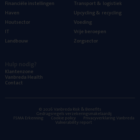
Finan­ci­ë­le instellingen
Trans­port
&
logistiek
Haven
Upcy­cling
&
recycling
Hout­sec­tor
Voe­ding
IT
Vrije beroe­pen
Land­bouw
Zorg­sec­tor
Hulp nodig?
Klan­ten­zo­ne
Van­b­re­da Health
Con­tact
© 2026 Vanbreda Risk & Benefits
Gedragsregels verzekeringsmakelaardij
FSMA Erkenning
Cookie policy
Privacyverklaring Vanbreda
Vulnerability report